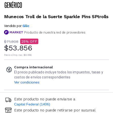
Munecos Troll de la Suerte Sparkle Pins SPtrolls
Glic
Vendido por
Producto de nuestra red de proveedores
$71.808
25
$53.856
Precio s/imp. nac.
$53.856
Compra internacional
El precio publicado incluye todos los impuestos, tasas y
costos de envíos correspondientes
Ver condiciones
Este producto no puede enviarse a
Capital Federal (1406)
Este producto no puede retirarse por sucursal
Ingresá código postal (sólo números)