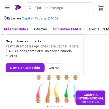
Estás en
Capital Federal
(
1406
)
Más Vendidos
Ofertas
18 cuotas FIJAS
Especial Caf
No pudimos ubicarte
Muñecas y Accesorios
Muñecas
Te mostramos las opciones para
Capital Federal
(
1406
). Podés cambiar tu ubicación cuando
quieras.
cambiar ubicación
cerrar