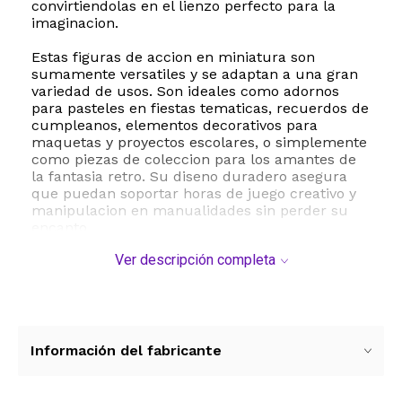
convirtiendolas en el lienzo perfecto para la
imaginacion.
Estas figuras de accion en miniatura son
sumamente versatiles y se adaptan a una gran
variedad de usos. Son ideales como adornos
para pasteles en fiestas tematicas, recuerdos de
cumpleanos, elementos decorativos para
maquetas y proyectos escolares, o simplemente
como piezas de coleccion para los amantes de
la fantasia retro. Su diseno duradero asegura
que puedan soportar horas de juego creativo y
manipulacion en manualidades sin perder su
encanto.
Ver descripción completa
La seguridad es nuestra prioridad. Estas
munecas estan fabricadas con materiales de
alta calidad libres de sustancias nocivas,
garantizando un producto seguro para el
entretenimiento. Con un peso ligero de apenas
100 gramos en total y dimensiones sumamente
Información del fabricante
portatiles, este set es facil de transportar y
almacenar, convirtiendose en el recurso
didactico y recreativo ideal para escuelas,