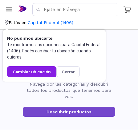
Estás en
Capital Federal
(
1406
)
No pudimos ubicarte
Te mostramos las opciones para
Capital Federal
(
1406
). Podés cambiar tu ubicación cuando
quieras.
cambiar ubicación
cerrar
La página no existe
Navegá por las categorías y descubrí
todos los productos que tenemos para
vos.
Descubrir productos