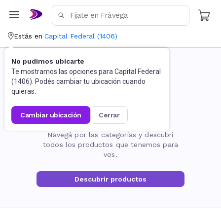
Estás en
Capital Federal
(
1406
)
No pudimos ubicarte
Te mostramos las opciones para
Capital Federal
(
1406
). Podés cambiar tu ubicación cuando
quieras.
cambiar ubicación
cerrar
La página no existe
Navegá por las categorías y descubrí
todos los productos que tenemos para
vos.
Descubrir productos