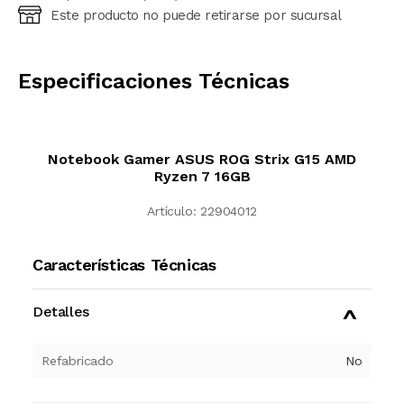
Este producto no puede retirarse por sucursal
Ingresá código postal (sólo números)
CALCULAR
Especificaciones Técnicas
Notebook Gamer ASUS ROG Strix G15 AMD
Ryzen 7 16GB
Artículo:
22904012
Características Técnicas
Detalles
Refabricado
No