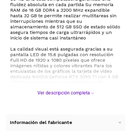
fluidez absoluta en cada partida Su memoria
RAM de 16 GB DDR4 a 3200 MHz expandible
hasta 32 GB te permite realizar multitareas sin
interrupciones mientras que su
almacenamiento de 512 GB SSD de estado sólido
asegura tiempos de carga ultrarrápidos y un
inicio de sistema casi instantáneo
La calidad visual está asegurada gracias a su
pantalla LED de 15.6 pulgadas con resolución
Full HD de 1920 x 1080 píxeles que ofrece
imágenes nítidas y colores vibrantes Para los
entusiastas de los gráficos la tarjeta de video
dedicada NVIDIA GeForce RTX 3050 Ti con 4 GB
GDDR6 proporciona un rendimiento gráfico
sobresaliente permitiendo disfrutar de
Ver descripción completa
tecnologías avanzadas como el trazado de rayos
Además el sistema de refrigeración ROG
Intelligent Cooling mantiene el equipo a una
temperatura óptima incluso durante las
sesiones de juego más intensas
Información del fabricante
Este modelo destaca por su conectividad