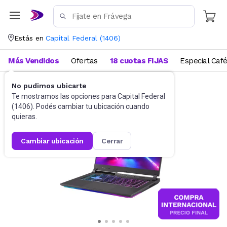
Estás en
Capital Federal
(
1406
)
Más Vendidos
Ofertas
18 cuotas FIJAS
Especial Caf
No pudimos ubicarte
Informática
Notebooks
Te mostramos las opciones para
Capital Federal
(
1406
). Podés cambiar tu ubicación cuando
quieras.
cambiar ubicación
cerrar