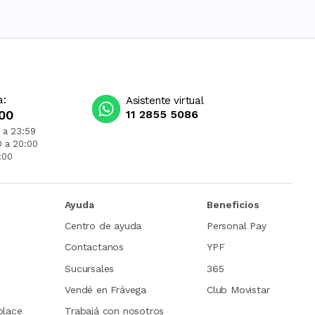
a:
Asistente virtual
00
11 2855 5086
 a 23:59
0 a 20:00
:00
Ayuda
Beneficios
Centro de ayuda
Personal Pay
Contactanos
YPF
Sucursales
365
Vendé en Frávega
Club Movistar
place
Trabajá con nosotros