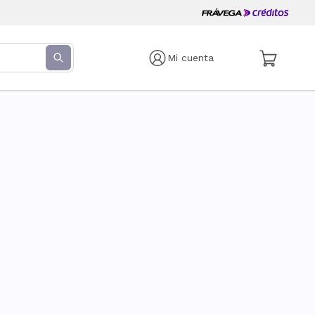
Mi cuenta
s