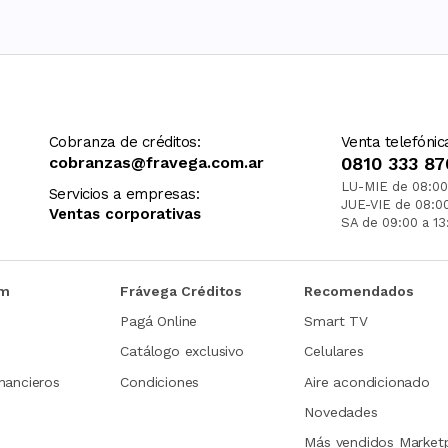
Cobranza de créditos:
Venta telefónic
cobranzas@fravega.com.ar
0810 333 87
LU-MIE de 08:00
Servicios a empresas:
JUE-VIE de 08:0
Ventas corporativas
SA de 09:00 a 13
om
Frávega Créditos
Recomendados
Pagá Online
Smart TV
Catálogo exclusivo
Celulares
nancieros
Condiciones
Aire acondicionado
Novedades
Más vendidos Market