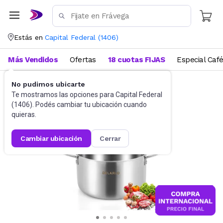
Estás en
Capital Federal
(
1406
)
Más Vendidos
Ofertas
18 cuotas FIJAS
Especial Caf
No pudimos ubicarte
Bazar
Baterías de cocina y ollas
Te mostramos las opciones para
Capital Federal
(
1406
). Podés cambiar tu ubicación cuando
quieras.
cambiar ubicación
cerrar