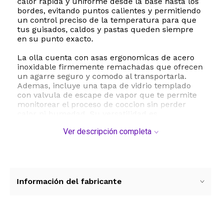
calor rapida y uniforme desde la base hasta los
bordes, evitando puntos calientes y permitiendo
un control preciso de la temperatura para que
tus guisados, caldos y pastas queden siempre
en su punto exacto.
La olla cuenta con asas ergonomicas de acero
inoxidable firmemente remachadas que ofrecen
un agarre seguro y comodo al transportarla.
Ademas, incluye una tapa de vidrio templado
con valvula de escape de vapor que te permite
monitorear el proceso de coccion sin perder
calor ni humedad. Su versatilidad es
sobresaliente, ya que es totalmente compatible
Ver descripción completa
con estufas de induccion, gas, electricas,
halogenas y vitroceramicas. Tambien es apta
para su uso en horno hasta una temperatura de
260 grados Celsius 500 grados Fahrenheit, lo
que te permite dorar o terminar tus platos
directamente en el horno.
Información del fabricante
Con un diametro de 28 centimetros y una altura
de 14 centimetros, esta olla tiene el tamaño
ideal para preparar comidas familiares. Su peso