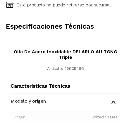
Este producto no puede retirarse por sucursal
Ingresá código postal (sólo números)
CALCULAR
Especificaciones Técnicas
Olla De Acero Inoxidable DELARLO AU TGNG
Triple
Artículo:
22905466
Características Técnicas
Modelo y origen
Origen
United States