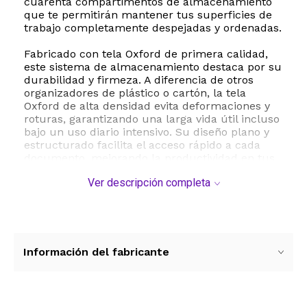
cuarenta compartimentos de almacenamiento
que te permitirán mantener tus superficies de
trabajo completamente despejadas y ordenadas.
Fabricado con tela Oxford de primera calidad,
este sistema de almacenamiento destaca por su
durabilidad y firmeza. A diferencia de otros
organizadores de plástico o cartón, la tela
Oxford de alta densidad evita deformaciones y
roturas, garantizando una larga vida útil incluso
bajo un uso diario intensivo. Su diseño plano y
estructurado facilita el acceso rápido a cada
documento, mejorando la productividad en tus
tareas cotidianas.
Ver descripción completa
El paquete incluye doce ganchos metálicos
resistentes para colgar de forma sencilla sobre
puertas estándar o pizarras, eliminando la
necesidad de herramientas complejas para su
instalación. Es la solución perfecta para
Información del fabricante
maestros que buscan organizar las tareas de
sus alumnos, profesionales que necesitan
clasificar correspondencia y expedientes, o
entusiastas del scrapbooking que desean