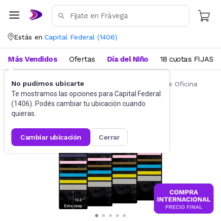
Estás en
Capital Federal
(
1406
)
Más Vendidos
Ofertas
Día del Niño
18 cuotas FIJAS
No pudimos ubicarte
Artículos de Librería y Papelería
Artículos de Oficina
Te mostramos las opciones para
Capital Federal
(
1406
). Podés cambiar tu ubicación cuando
quieras.
cambiar ubicación
cerrar