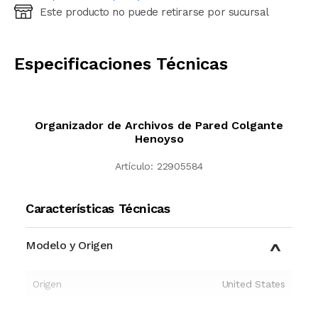
Este producto no puede retirarse por sucursal
Ingresá código postal (sólo números)
CALCULAR
Especificaciones Técnicas
Organizador de Archivos de Pared Colgante
Henoyso
Artículo:
22905584
Características Técnicas
Modelo y Origen
Origen
United States