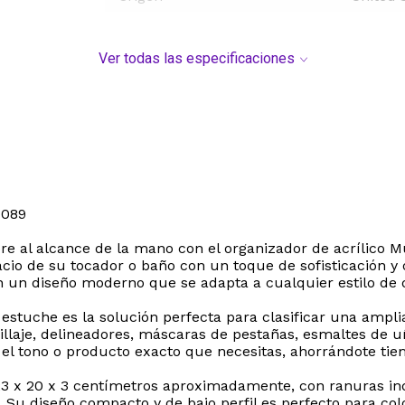
Ver todas las especificaciones
089
e al alcance de la mano con el organizador de acrílico M
io de su tocador o baño con un toque de sofisticación y o
n un diseño moderno que se adapta a cualquier estilo de 
estuche es la solución perfecta para clasificar una ampli
quillaje, delineadores, máscaras de pestañas, esmaltes de
o el tono o producto exacto que necesitas, ahorrándote tiem
23 x 20 x 3 centímetros aproximadamente, con ranuras ind
 Su diseño compacto y de bajo perfil es perfecto para co