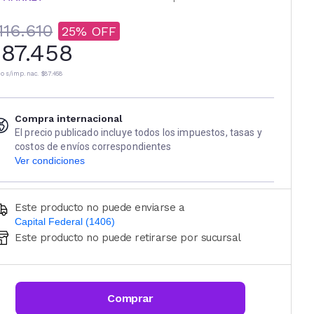
116.610
25
87.458
io s/imp. nac.
$87.458
Compra internacional
El precio publicado incluye todos los impuestos, tasas y
costos de envíos correspondientes
Ver condiciones
Este producto no puede enviarse a
Capital Federal (1406)
Este producto no puede retirarse por sucursal
Ingresá código postal (sólo números)
CALCULAR
Comprar