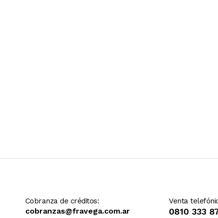
Ver más contenido
Cobranza de créditos:
Venta telefóni
cobranzas@fravega.com.ar
0810 333 8