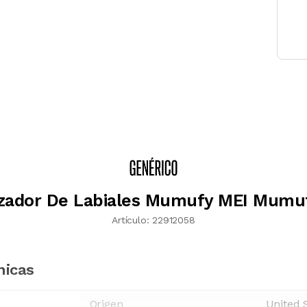
zador De Labiales Mumufy MEI Mumu
Artículo:
22912058
nicas
Origen
United 