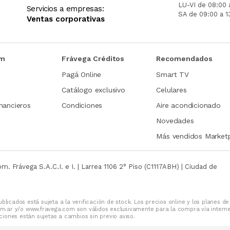
LU-VI de 08:00 
Servicios a empresas:
SA de 09:00 a 1
Ventas corporativas
om
Frávega Créditos
Recomendados
Pagá Online
Smart TV
Catálogo exclusivo
Celulares
nancieros
Condiciones
Aire acondicionado
Novedades
Más vendidos Market
com.
Frávega S.A.C.I. e I. | Larrea 1106 2° Piso (C1117ABH) | Ciudad de
blicados está sujeta a la verificación de stock. Los precios online y los planes de
m.ar y/o www.fravega.com son válidos exclusivamente para la compra vía intern
iones están sujetas a cambios sin previo aviso.