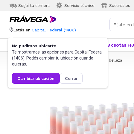
Seguí tu compra
Servicio técnico
Sucursales
Estás en
Capital Federal
(
1406
)
Categorías
Más Vendidos
Ofertas
18 cuotas FI
No pudimos ubicarte
Te mostramos las opciones para
Capital Federal
(
1406
). Podés cambiar tu ubicación cuando
Frávega
Belleza y Cuidado Corporal
Accesorios de belleza
quieras.
cambiar ubicación
cerrar