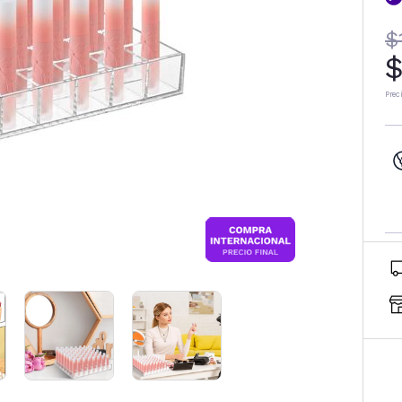
$
$
Prec