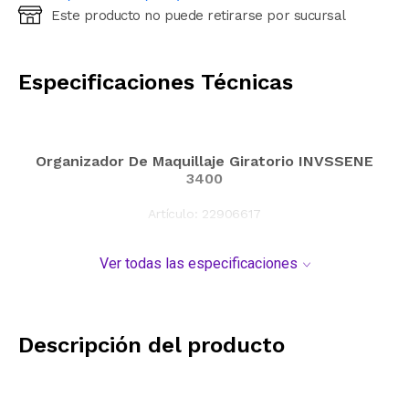
Este producto no puede retirarse por sucursal
Ingresá código postal (sólo números)
CALCULAR
Especificaciones Técnicas
Organizador De Maquillaje Giratorio INVSSENE
3400
Artículo:
22906617
Ver todas las especificaciones
Descripción del producto