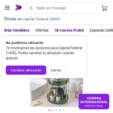
Estás en
Capital Federal
(
1406
)
Más Vendidos
Ofertas
18 cuotas FIJAS
Especial Caf
No pudimos ubicarte
Bazar
Perchas y organización
Te mostramos las opciones para
Capital Federal
(
1406
). Podés cambiar tu ubicación cuando
quieras.
cambiar ubicación
cerrar