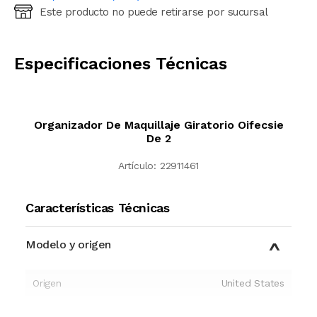
Este producto no puede retirarse por sucursal
Ingresá código postal (sólo números)
CALCULAR
Especificaciones Técnicas
Organizador De Maquillaje Giratorio Oifecsie
De 2
Artículo:
22911461
Características Técnicas
Modelo y origen
Origen
United States