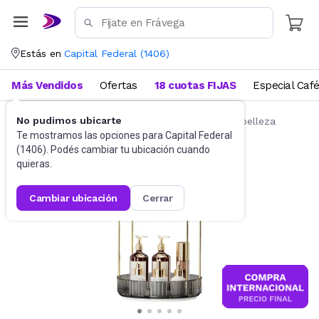
Estás en
Capital Federal
(
1406
)
Más Vendidos
Ofertas
18 cuotas FIJAS
Especial Caf
No pudimos ubicarte
Belleza y Cuidado Corporal
Accesorios de belleza
Te mostramos las opciones para
Capital Federal
(
1406
). Podés cambiar tu ubicación cuando
quieras.
cambiar ubicación
cerrar