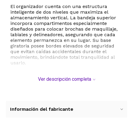
El organizador cuenta con una estructura
inteligente de dos niveles que maximiza el
almacenamiento vertical. La bandeja superior
incorpora compartimentos especialmente
diseñados para colocar brochas de maquillaje,
labiales y delineadores, asegurando que cada
elemento permanezca en su lugar. Su base
giratoria posee bordes elevados de seguridad
que evitan caídas accidentales durante el
movimiento, brindándote total tranquilidad al
usarlo.
Fabricado con plástico PET de alta calidad y
Ver descripción completa
soportes de metal reforzados, este organizador
garantiza una excelente durabilidad y
estabilidad en cualquier superficie plana. Su
diseño desmontable facilita una limpieza rápida
y sencilla, permitiendo lavarlo directamente con
agua o limpiarlo con un paño húmedo para
Información del fabricante
mantenerlo siempre reluciente.
Su versatilidad lo convierte en el aliado perfecto
no solo para el dormitorio o tocador, sino