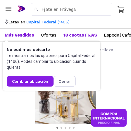
Estás en
Capital Federal
(
1406
)
Más Vendidos
Ofertas
18 cuotas FIJAS
Especial Caf
No pudimos ubicarte
Belleza y Cuidado Corporal
Accesorios de belleza
Te mostramos las opciones para
Capital Federal
(
1406
). Podés cambiar tu ubicación cuando
quieras.
cambiar ubicación
cerrar