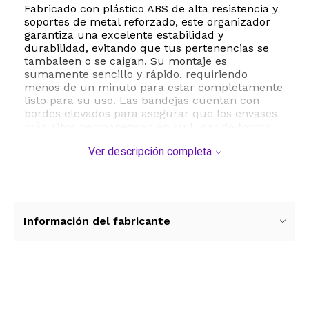
Fabricado con plástico ABS de alta resistencia y
soportes de metal reforzado, este organizador
garantiza una excelente estabilidad y
durabilidad, evitando que tus pertenencias se
tambaleen o se caigan. Su montaje es
sumamente sencillo y rápido, requiriendo
menos de un minuto para estar completamente
listo para su uso. Las bandejas cuentan con
bordes elevados para asegurar que los envases
más altos permanezcan en su lugar de forma
segura.
Ver descripción completa
Con unas dimensiones de 22.8 cm de diámetro y
32 cm de altura, ofrece una gran capacidad de
almacenamiento sin ocupar demasiado espacio
físico. Es ideal para organizar labiales, esmaltes,
sombras, bases, brochas y productos de
Información del fabricante
cuidado de la piel. Su acabado estético y
funcional se adapta perfectamente a cualquier
estilo de decoración, aportando un toque de
orden y sofisticación a tu hogar.
Ver más contenido
ESTE PRODUCTO VIENE DE USA DENTRO DEL