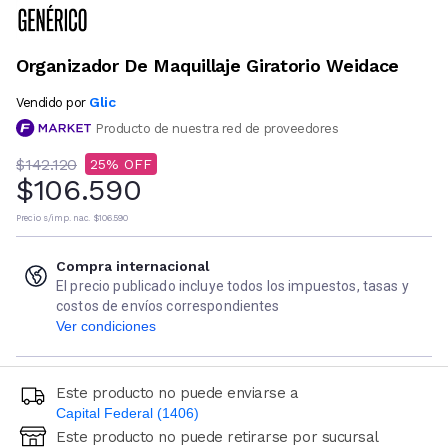
Organizador De Maquillaje Giratorio Weidace
Glic
Vendido por
Producto de nuestra red de proveedores
$142.120
25
$106.590
Precio s/imp. nac.
$106.590
Compra internacional
El precio publicado incluye todos los impuestos, tasas y
costos de envíos correspondientes
Ver condiciones
Este producto no puede enviarse a
Capital Federal (1406)
Este producto no puede retirarse por sucursal
Ingresá código postal (sólo números)