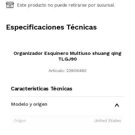
Este producto no puede retirarse por sucursal
Ingresá código postal (sólo números)
CALCULAR
Especificaciones Técnicas
Organizador Esquinero Multiuso shuang qing
TLGJ90
Artículo:
22906480
Características Técnicas
Modelo y origen
Origen
United States