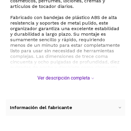
cosméticos, perfumes, lociones, cremas y
artículos de tocador diarios.
Fabricado con bandejas de plástico ABS de alta
resistencia y soportes de metal pulido, este
organizador garantiza una excelente estabilidad
y durabilidad a largo plazo. Su montaje es
sumamente sencillo y rápido, requiriendo
menos de un minuto para estar completamente
listo para usar sin necesidad de herramientas
complejas. Las dimensiones de trece coma
cincuenta y ocho pulgadas de profundidad, diez
pulgadas de ancho y diecisiete coma cincuenta
y dos pulgadas de altura ofrecen la capacidad
Ver descripción completa
ideal para almacenar múltiples productos sin
ocupar espacio excesivo en tu encimera.
Este estante no solo destaca por su
funcionalidad y resistencia, sino también por su
diseño moderno que aporta un toque de
Información del fabricante
elegancia y orden a cualquier ambiente. Es la
solución perfecta para quienes buscan
practicidad, estética y organización en un solo
producto.