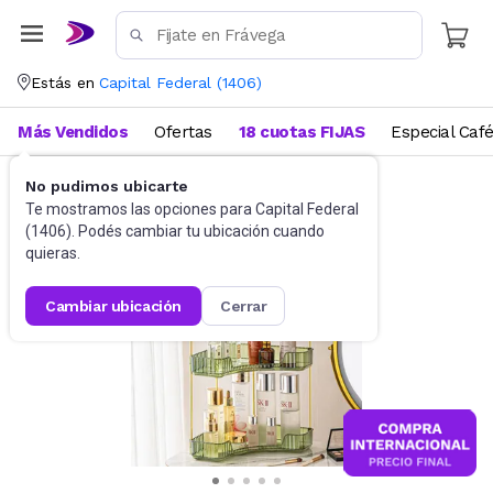
Estás en
Capital Federal
(
1406
)
Más Vendidos
Ofertas
18 cuotas FIJAS
Especial Caf
No pudimos ubicarte
Baño
Accesorios de baño
Te mostramos las opciones para
Capital Federal
(
1406
). Podés cambiar tu ubicación cuando
quieras.
cambiar ubicación
cerrar