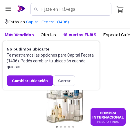
Estás en
Capital Federal
(
1406
)
Más Vendidos
Ofertas
18 cuotas FIJAS
Especial Caf
No pudimos ubicarte
Baño
Accesorios de baño
Te mostramos las opciones para
Capital Federal
(
1406
). Podés cambiar tu ubicación cuando
quieras.
cambiar ubicación
cerrar