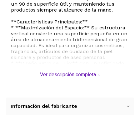
un 90 de superficie útil y manteniendo tus
productos siempre al alcance de la mano.
**Características Principales:**
* **Maximización del Espacio:** Su estructura
vertical convierte una superficie pequeña en un
área de almacenamiento tridimensional de gran
capacidad. Es ideal para organizar cosméticos,
fragancias, artículos de cuidado de la piel
skincare y productos de aseo personal.
* **Diseño Retro de Lujo:** Con un sofisticado
acabado en gris ahumado y texturas pulidas,
Ver descripción completa
este organizador aporta un toque de "lujo
discreto" que eleva la decoración de cualquier
ambiente.
* **Materiales de Alta Resistencia:** Construido
con una combinación de varillas de metal de
alta calidad y bandejas de plástico reforzado,
Información del fabricante
garantiza una estructura estable, fuerte y
duradera.
* **Montaje Instantáneo:** No requiere
herramientas ni procesos complejos. Su diseño
intuitivo permite que cualquier persona lo
Ver más contenido