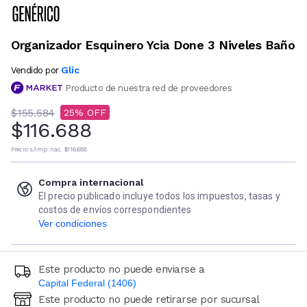
Organizador Esquinero Ycia Done 3 Niveles Baño
Glic
Vendido por
Producto de nuestra red de proveedores
$155.584
25
$116.688
Precio s/imp. nac.
$116.688
Compra internacional
El precio publicado incluye todos los impuestos, tasas y
costos de envíos correspondientes
Ver condiciones
Este producto no puede enviarse a
Capital Federal (1406)
Este producto no puede retirarse por sucursal
Ingresá código postal (sólo números)