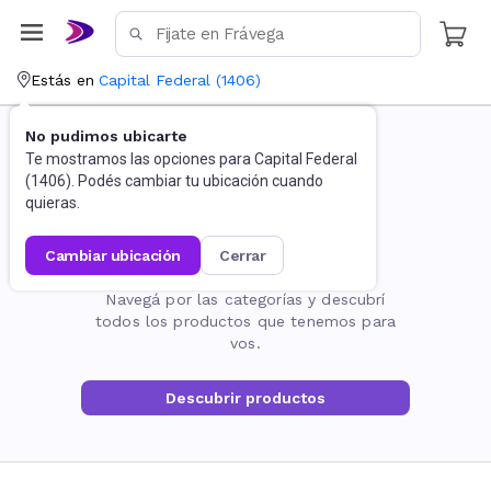
Estás en
Capital Federal
(
1406
)
No pudimos ubicarte
Te mostramos las opciones para
Capital Federal
(
1406
). Podés cambiar tu ubicación cuando
quieras.
cambiar ubicación
cerrar
La página no existe
Navegá por las categorías y descubrí
todos los productos que tenemos para
vos.
Descubrir productos