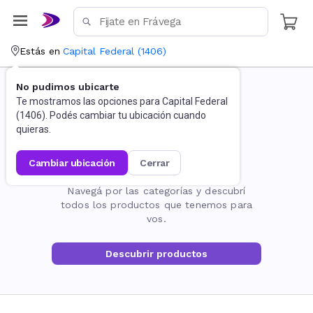
Estás en
Capital Federal
(
1406
)
No pudimos ubicarte
Te mostramos las opciones para
Capital Federal
(
1406
). Podés cambiar tu ubicación cuando
quieras.
cambiar ubicación
cerrar
La página no existe
Navegá por las categorías y descubrí
todos los productos que tenemos para
vos.
Descubrir productos