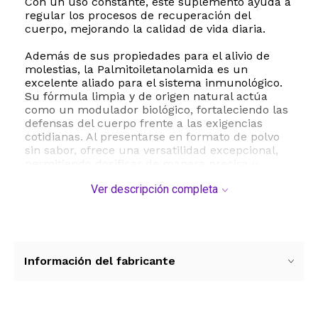
Con un uso constante, este suplemento ayuda a
regular los procesos de recuperación del
cuerpo, mejorando la calidad de vida diaria.
Además de sus propiedades para el alivio de
molestias, la Palmitoiletanolamida es un
excelente aliado para el sistema inmunológico.
Su fórmula limpia y de origen natural actúa
como un modulador biológico, fortaleciendo las
defensas del cuerpo frente a las exigencias
cotidianas. Al presentarse en formato de polvo
sin sabor, ofrece una versatilidad excepcional,
permitiendo dosificar de manera precisa y
mezclar fácilmente con agua, jugos o tus
Ver descripción completa
bebidas favoritas sin alterar su sabor.
Harvest Naturals garantiza un estándar de
calidad superior. Este suplemento es libre de
gluten, soya, lácteos, trigo y frutos secos, lo que
lo hace apto para personas con diversas
Información del fabricante
sensibilidades alimentarias. Fabricado bajo
estrictas normas de control, cada envase de 125
gramos asegura un producto confiable, seguro y
altamente efectivo para incorporar en tu rutina