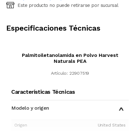
Este producto no puede retirarse por sucursal
Ingresá código postal (sólo números)
CALCULAR
Especificaciones Técnicas
Palmitoiletanolamida en Polvo Harvest
Naturals PEA
Artículo:
22907519
Características Técnicas
Modelo y origen
Origen
United States