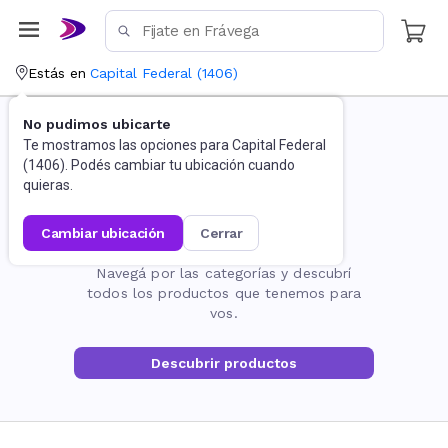
Estás en
Capital Federal
(
1406
)
No pudimos ubicarte
Te mostramos las opciones para
Capital Federal
(
1406
). Podés cambiar tu ubicación cuando
quieras.
cambiar ubicación
cerrar
La página no existe
Navegá por las categorías y descubrí
todos los productos que tenemos para
vos.
Descubrir productos