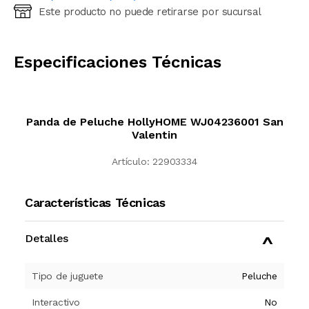
Este producto no puede retirarse por sucursal
Ingresá código postal (sólo números)
CALCULAR
Especificaciones Técnicas
Panda de Peluche HollyHOME WJ04236001 San
Valentin
Artículo:
22903334
Características Técnicas
Detalles
Tipo de juguete
Peluche
Interactivo
No