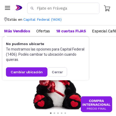
Estás en
Capital Federal
(
1406
)
Más Vendidos
Ofertas
18 cuotas FIJAS
Especial Caf
No pudimos ubicarte
Juguetes y Juegos
Peluches y Muñecos
Te mostramos las opciones para
Capital Federal
(
1406
). Podés cambiar tu ubicación cuando
quieras.
cambiar ubicación
cerrar