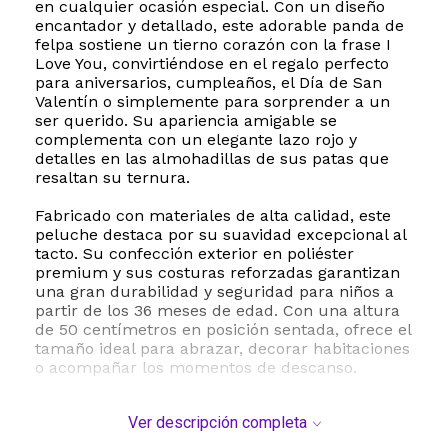
en cualquier ocasión especial. Con un diseño
encantador y detallado, este adorable panda de
felpa sostiene un tierno corazón con la frase I
Love You, convirtiéndose en el regalo perfecto
para aniversarios, cumpleaños, el Día de San
Valentín o simplemente para sorprender a un
ser querido. Su apariencia amigable se
complementa con un elegante lazo rojo y
detalles en las almohadillas de sus patas que
resaltan su ternura.
Fabricado con materiales de alta calidad, este
peluche destaca por su suavidad excepcional al
tacto. Su confección exterior en poliéster
premium y sus costuras reforzadas garantizan
una gran durabilidad y seguridad para niños a
partir de los 36 meses de edad. Con una altura
de 50 centímetros en posición sentada, ofrece el
tamaño ideal para abrazar, decorar habitaciones
o acompañar los momentos de descanso.
Este peluche no solo es un obsequio emotivo,
Ver descripción completa
sino también un elemento decorativo que
aporta calidez a cualquier espacio interior. Su