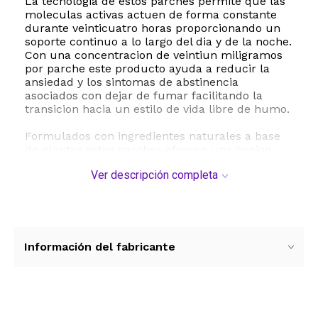
La tecnologia de estos parches permite que las
moleculas activas actuen de forma constante
durante veinticuatro horas proporcionando un
soporte continuo a lo largo del dia y de la noche.
Con una concentracion de veintiun miligramos
por parche este producto ayuda a reducir la
ansiedad y los sintomas de abstinencia
asociados con dejar de fumar facilitando la
transicion hacia un estilo de vida libre de humo.
Formulados con ingredientes naturales a base
de plantas estos parches ofrecen una opcion
segura y amigable para tu organismo
Ver descripción completa
minimizando los efectos secundarios comunes
de otros metodos. Su aplicacion es sumamente
sencilla solo debes colocar el parche sobre una
zona de la piel que este limpia seca y libre de
vello presionando firmemente durante diez
segundos para asegurar una adherencia optima
Información del fabricante
durante todo el dia.
Completar el tratamiento recomendado te
ayudara a consolidar nuevos habitos saludables
y a recuperar tu bienestar pulmonar y general.