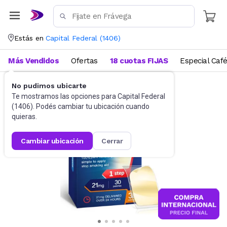
Estás en
Capital Federal
(
1406
)
Más Vendidos
Ofertas
18 cuotas FIJAS
Especial Caf
No pudimos ubicarte
Salud y Bienestar
Farmacia
Te mostramos las opciones para
Capital Federal
(
1406
). Podés cambiar tu ubicación cuando
quieras.
cambiar ubicación
cerrar