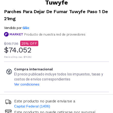
Tuwyfe
Parches Para Dejar De Fumar Tuwyfe Paso 1 De
21mg
Glic
Vendido por
Producto de nuestra red de proveedores
$98.736
25
$74.052
Precio s/imp. nac.
$74.052
Compra internacional
El precio publicado incluye todos los impuestos, tasas y
costos de envíos correspondientes
Ver condiciones
Este producto no puede enviarse a
Capital Federal (1406)
Este producto no puede retirarse por sucursal
Ingresá código postal (sólo números)