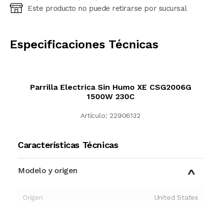
Este producto no puede retirarse por sucursal
Ingresá código postal (sólo números)
CALCULAR
Especificaciones Técnicas
Parrilla Electrica Sin Humo XE CSG2006G
1500W 230C
Artículo:
22906132
Características Técnicas
Modelo y origen
Origen
United States