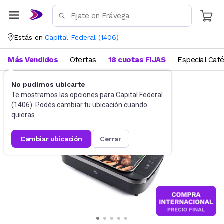
Estás en
Capital Federal
(
1406
)
Más Vendidos
Ofertas
18 cuotas FIJAS
Especial Caf
No pudimos ubicarte
Cocina
Parrillas eléctricas
Te mostramos las opciones para
Capital Federal
(
1406
). Podés cambiar tu ubicación cuando
quieras.
cambiar ubicación
cerrar