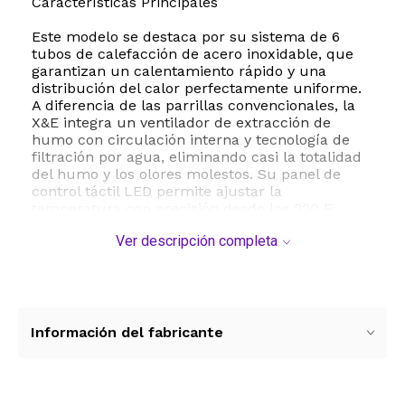
Características Principales
Este modelo se destaca por su sistema de 6
tubos de calefacción de acero inoxidable, que
garantizan un calentamiento rápido y una
distribución del calor perfectamente uniforme.
A diferencia de las parrillas convencionales, la
X&E integra un ventilador de extracción de
humo con circulación interna y tecnología de
filtración por agua, eliminando casi la totalidad
del humo y los olores molestos. Su panel de
control táctil LED permite ajustar la
temperatura con precisión desde los 220 F
hasta los 450 F, adaptándose a todo tipo de
Ver descripción completa
cortes y alimentos.
Beneficios y Salud
Cocinar con la parrilla X&E es sinónimo de
bienestar. Su superficie de 15 x 9 pulgadas
Información del fabricante
cuenta con un recubrimiento de aceite
cerámico antiadherente de alta calidad, lo que
permite cocinar pescados, carnes y vegetales sin
necesidad de añadir grasas o aceites