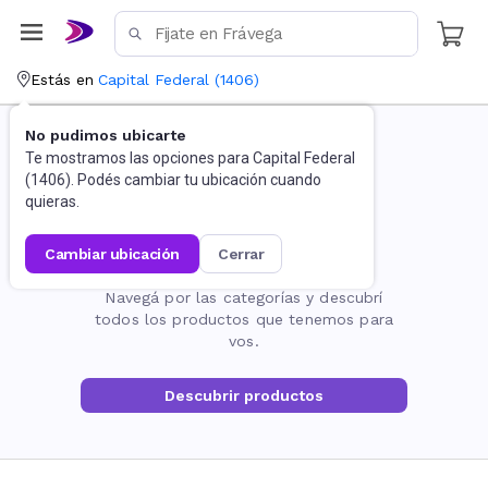
Estás en
Capital Federal
(
1406
)
No pudimos ubicarte
Te mostramos las opciones para
Capital Federal
(
1406
). Podés cambiar tu ubicación cuando
quieras.
cambiar ubicación
cerrar
La página no existe
Navegá por las categorías y descubrí
todos los productos que tenemos para
vos.
Descubrir productos