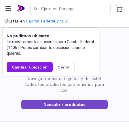
Estás en
Capital Federal
(
1406
)
No pudimos ubicarte
Te mostramos las opciones para
Capital Federal
(
1406
). Podés cambiar tu ubicación cuando
quieras.
cambiar ubicación
cerrar
La página no existe
Navegá por las categorías y descubrí
todos los productos que tenemos para
vos.
Descubrir productos