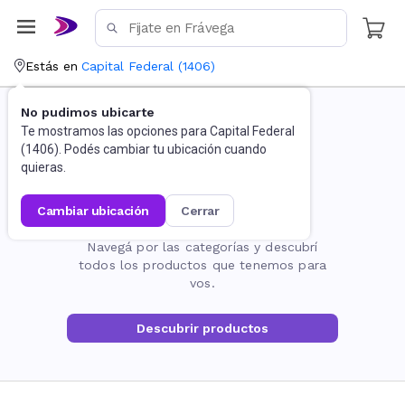
Estás en
Capital Federal
(
1406
)
No pudimos ubicarte
Te mostramos las opciones para
Capital Federal
(
1406
). Podés cambiar tu ubicación cuando
quieras.
cambiar ubicación
cerrar
La página no existe
Navegá por las categorías y descubrí
todos los productos que tenemos para
vos.
Descubrir productos