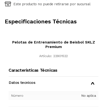
Este producto no puede retirarse por sucursal
Ingresá código postal (sólo números)
CALCULAR
Especificaciones Técnicas
Pelotas de Entrenamiento de Beisbol SKLZ
Premium
Artículo:
22901522
Características Técnicas
Datos tecnicos
Número
No aplica