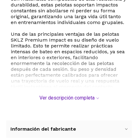
durabilidad, estas pelotas soportan impactos
constantes sin abollarse ni perder su forma
original, garantizando una larga vida útil tanto
en entrenamientos individuales como grupales.
Una de las principales ventajas de las pelotas
SKLZ Premium Impact es su diseño de vuelo
limitado. Esto te permite realizar prácticas
intensas de bateo en espacios reducidos, ya sea
en interiores o exteriores, facilitando
enormemente la recolección de las pelotas
después de cada sesión. Su peso y densidad
están perfectamente calibrados para ofrecer
una trayectoria de vuelo real y una respuesta
táctil instantánea al momento del contacto,
ayudando al atleta a corregir su técnica de
Ver descripción completa
inmediato.
El tamaño oficial de béisbol y su textura exterior
permiten un agarre óptimo para lanzamientos
más precisos. Además, su color amarillo de alta
visibilidad es ideal para el seguimiento visual de
Información del fabricante
la trayectoria, lo que contribuye