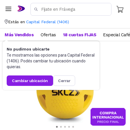
Estás en
Capital Federal
(
1406
)
Más Vendidos
Ofertas
18 cuotas FIJAS
Especial Caf
No pudimos ubicarte
Deportes y fitness
Pelotas
Te mostramos las opciones para
Capital Federal
(
1406
). Podés cambiar tu ubicación cuando
quieras.
cambiar ubicación
cerrar