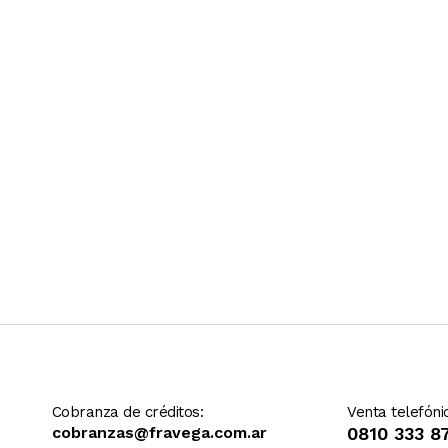
Ver más contenido
Cobranza de créditos:
Venta telefóni
cobranzas@fravega.com.ar
0810 333 8