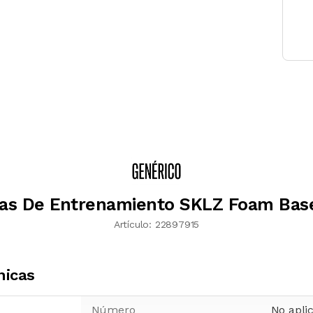
tas De Entrenamiento SKLZ Foam Base
Artículo:
22897915
nicas
Número
No apli