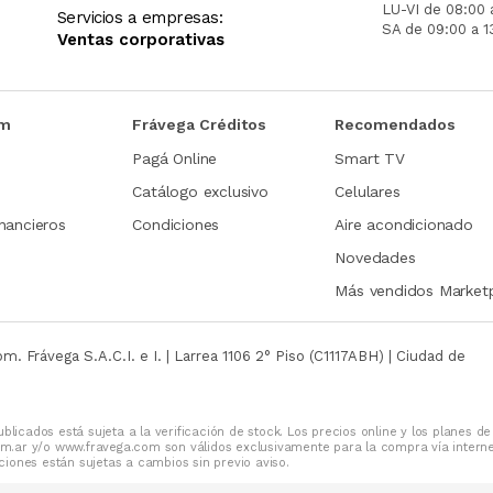
LU-VI de 08:00 
Servicios a empresas:
SA de 09:00 a 1
Ventas corporativas
om
Frávega Créditos
Recomendados
Pagá Online
Smart TV
Catálogo exclusivo
Celulares
nancieros
Condiciones
Aire acondicionado
Novedades
Más vendidos Market
com.
Frávega S.A.C.I. e I. | Larrea 1106 2° Piso (C1117ABH) | Ciudad de
blicados está sujeta a la verificación de stock. Los precios online y los planes de
m.ar y/o www.fravega.com son válidos exclusivamente para la compra vía intern
iones están sujetas a cambios sin previo aviso.