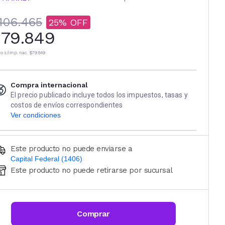
106.465
25
79.849
io s/imp. nac.
$79.849
Compra internacional
El precio publicado incluye todos los impuestos, tasas y
costos de envíos correspondientes
Ver condiciones
Este producto no puede enviarse a
Capital Federal (1406)
Este producto no puede retirarse por sucursal
Ingresá código postal (sólo números)
CALCULAR
Comprar