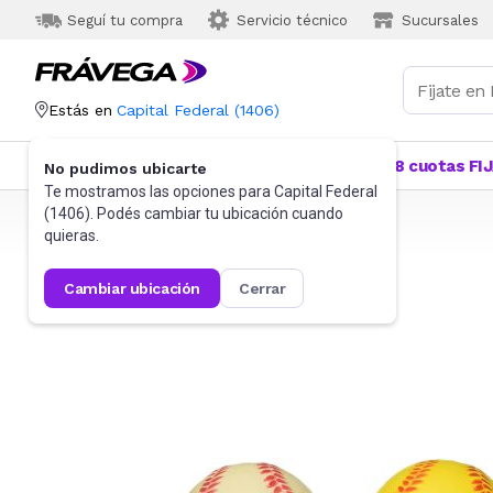
Seguí tu compra
Servicio técnico
Sucursales
Estás en
Capital Federal
(
1406
)
Categorías
Más Vendidos
Ofertas
18 cuotas FI
No pudimos ubicarte
Te mostramos las opciones para
Capital Federal
(
1406
). Podés cambiar tu ubicación cuando
Frávega
Deportes y fitness
Pelotas
quieras.
cambiar ubicación
cerrar