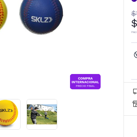
$
$
Prec