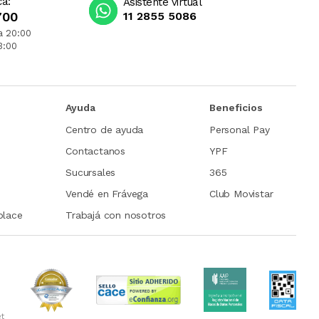
ca:
Asistente virtual
700
11 2855 5086
a 20:00
3:00
Ayuda
Beneficios
Centro de ayuda
Personal Pay
Contactanos
YPF
Sucursales
365
Vendé en Frávega
Club Movistar
place
Trabajá con nosotros
et