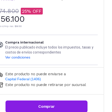
74.800
25
56.100
io s/imp. nac.
$56.100
Compra internacional
El precio publicado incluye todos los impuestos, tasas y
costos de envíos correspondientes
Ver condiciones
Este producto no puede enviarse a
Capital Federal (1406)
Este producto no puede retirarse por sucursal
Ingresá código postal (sólo números)
CALCULAR
Comprar