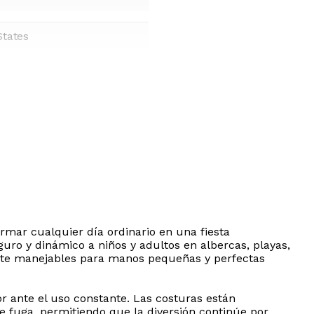
States
ormar cualquier día ordinario en una fiesta
uro y dinámico a niños y adultos en albercas, playas,
ente manejables para manos pequeñas y perfectas
or ante el uso constante. Las costuras están
de fuga, permitiendo que la diversión continúe por