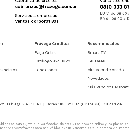
Cobranza de créditos:
Venta telefóni
cobranzas@fravega.com.ar
0810 333 8
LU-VI de 08:00 
Servicios a empresas:
SA de 09:00 a 1
Ventas corporativas
om
Frávega Créditos
Recomendados
Pagá Online
Smart TV
Catálogo exclusivo
Celulares
nancieros
Condiciones
Aire acondicionado
Novedades
Más vendidos Market
com.
Frávega S.A.C.I. e I. | Larrea 1106 2° Piso (C1117ABH) | Ciudad de
blicados está sujeta a la verificación de stock. Los precios online y los planes de
m.ar y/o www.fravega.com son válidos exclusivamente para la compra vía intern