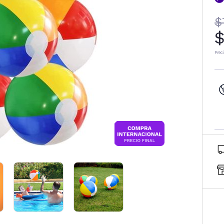
$
$
Prec