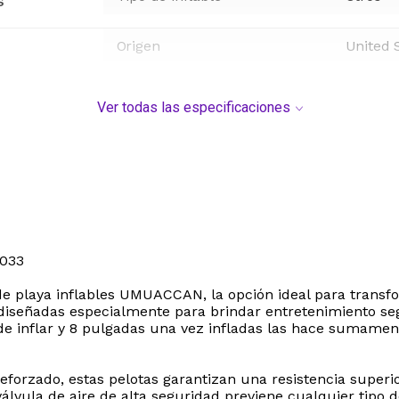
s
Origen
United 
Ver todas las especificaciones
033
s de playa inflables UMUACCAN, la opción ideal para transf
 diseñadas especialmente para brindar entretenimiento seg
 de inflar y 8 pulgadas una vez infladas las hace sumam
reforzado, estas pelotas garantizan una resistencia superi
álvula de aire de alta seguridad previene cualquier tipo 