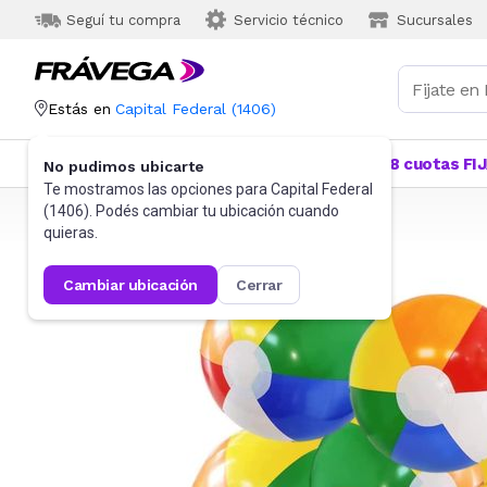
Seguí tu compra
Servicio técnico
Sucursales
Estás en
Capital Federal
(
1406
)
Categorías
Más Vendidos
Ofertas
18 cuotas FI
No pudimos ubicarte
Te mostramos las opciones para
Capital Federal
(
1406
). Podés cambiar tu ubicación cuando
Frávega
Jardín
Piletas y piscinas
Inflables
quieras.
cambiar ubicación
cerrar