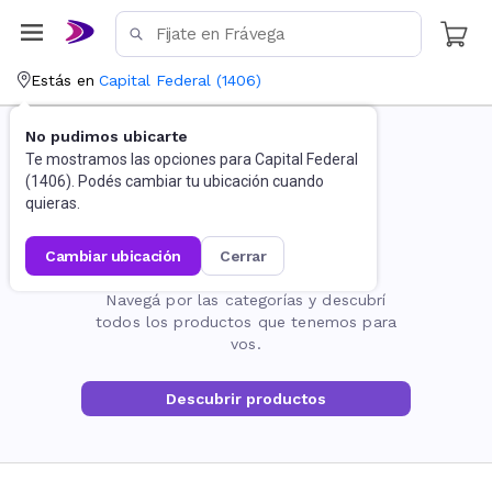
Estás en
Capital Federal
(
1406
)
No pudimos ubicarte
Te mostramos las opciones para
Capital Federal
(
1406
). Podés cambiar tu ubicación cuando
quieras.
cambiar ubicación
cerrar
La página no existe
Navegá por las categorías y descubrí
todos los productos que tenemos para
vos.
Descubrir productos