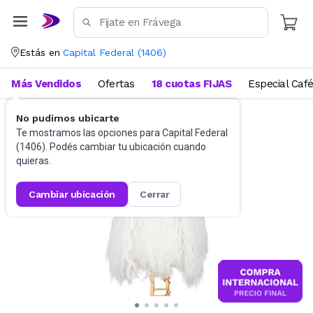
Estás en
Capital Federal
(
1406
)
Más Vendidos
Ofertas
18 cuotas FIJAS
Especial Caf
No pudimos ubicarte
Disfraces
Accesorios para disfraces
Te mostramos las opciones para
Capital Federal
(
1406
). Podés cambiar tu ubicación cuando
quieras.
cambiar ubicación
cerrar