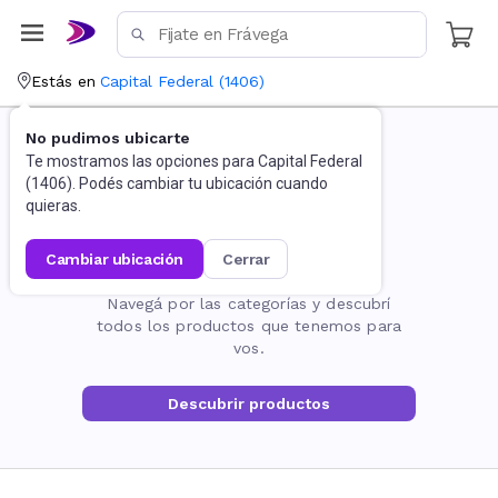
Estás en
Capital Federal
(
1406
)
No pudimos ubicarte
Te mostramos las opciones para
Capital Federal
(
1406
). Podés cambiar tu ubicación cuando
quieras.
cambiar ubicación
cerrar
La página no existe
Navegá por las categorías y descubrí
todos los productos que tenemos para
vos.
Descubrir productos