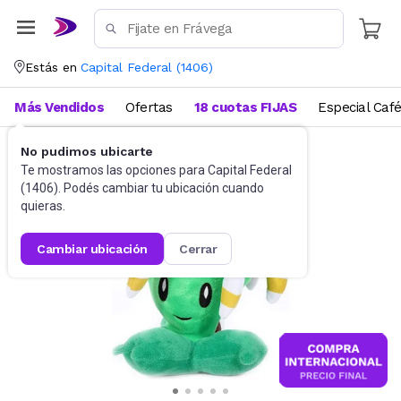
Estás en
Capital Federal
(
1406
)
Más Vendidos
Ofertas
18 cuotas FIJAS
Especial Caf
No pudimos ubicarte
Juguetes y Juegos
Peluches y Muñecos
Te mostramos las opciones para
Capital Federal
(
1406
). Podés cambiar tu ubicación cuando
quieras.
cambiar ubicación
cerrar