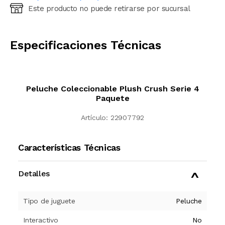
Este producto no puede retirarse por sucursal
Ingresá código postal (sólo números)
CALCULAR
Especificaciones Técnicas
Peluche Coleccionable Plush Crush Serie 4
Paquete
Artículo:
22907792
Características Técnicas
Detalles
Tipo de juguete
Peluche
Interactivo
No