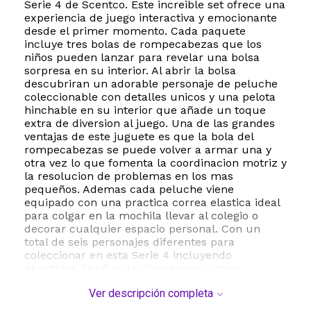
Serie 4 de Scentco. Este increible set ofrece una
experiencia de juego interactiva y emocionante
desde el primer momento. Cada paquete
incluye tres bolas de rompecabezas que los
niños pueden lanzar para revelar una bolsa
sorpresa en su interior. Al abrir la bolsa
descubriran un adorable personaje de peluche
coleccionable con detalles unicos y una pelota
hinchable en su interior que añade un toque
extra de diversion al juego. Una de las grandes
ventajas de este juguete es que la bola del
rompecabezas se puede volver a armar una y
otra vez lo que fomenta la coordinacion motriz y
la resolucion de problemas en los mas
pequeños. Ademas cada peluche viene
equipado con una practica correa elastica ideal
para colgar en la mochila llevar al colegio o
decorar cualquier espacio personal. Con un
total de seis personajes diferentes para
coleccionar en esta Serie 4 incluyendo
divertidos diseños de dinosaurios y otros
animales este set es el regalo perfecto para
Ver descripción completa
incentivar el juego creativo y la coleccion. Los
materiales de felpa suave de alta calidad