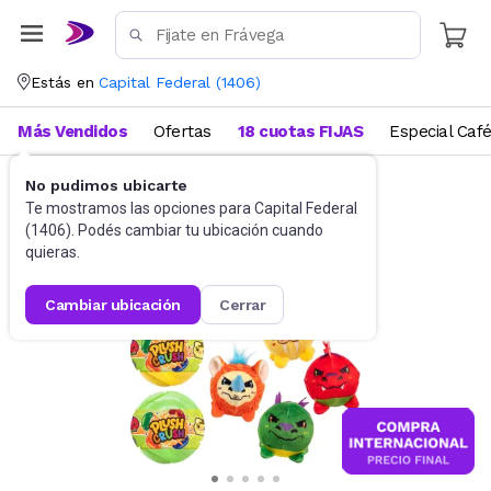
Estás en
Capital Federal
(
1406
)
Más Vendidos
Ofertas
18 cuotas FIJAS
Especial Caf
No pudimos ubicarte
Juguetes y Juegos
Peluches y Muñecos
Te mostramos las opciones para
Capital Federal
(
1406
). Podés cambiar tu ubicación cuando
quieras.
cambiar ubicación
cerrar