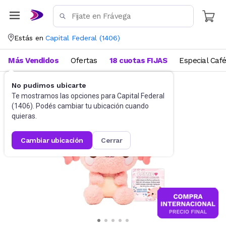
Estás en
Capital Federal
(
1406
)
Más Vendidos
Ofertas
18 cuotas FIJAS
Especial Caf
No pudimos ubicarte
Juguetes y Juegos
Peluches y Muñecos
Te mostramos las opciones para
Capital Federal
(
1406
). Podés cambiar tu ubicación cuando
quieras.
cambiar ubicación
cerrar