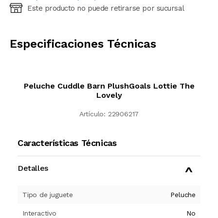
Este producto no puede retirarse por sucursal
Ingresá código postal (sólo números)
CALCULAR
Especificaciones Técnicas
Peluche Cuddle Barn PlushGoals Lottie The
Lovely
Artículo:
22906217
Características Técnicas
Detalles
Tipo de juguete
Peluche
Interactivo
No