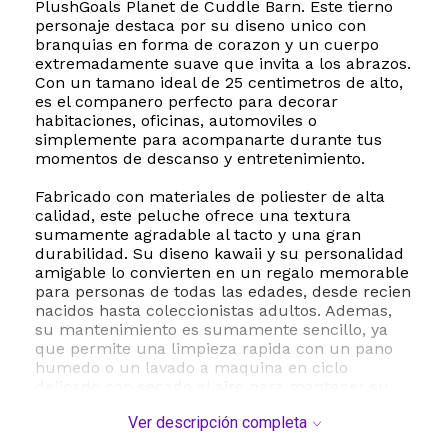
PlushGoals Planet de Cuddle Barn. Este tierno
personaje destaca por su diseno unico con
branquias en forma de corazon y un cuerpo
extremadamente suave que invita a los abrazos.
Con un tamano ideal de 25 centimetros de alto,
es el companero perfecto para decorar
habitaciones, oficinas, automoviles o
simplemente para acompanarte durante tus
momentos de descanso y entretenimiento.
Fabricado con materiales de poliester de alta
calidad, este peluche ofrece una textura
sumamente agradable al tacto y una gran
durabilidad. Su diseno kawaii y su personalidad
amigable lo convierten en un regalo memorable
para personas de todas las edades, desde recien
nacidos hasta coleccionistas adultos. Ademas,
su mantenimiento es sumamente sencillo, ya
que permite una limpieza rapida con un pano
humedo o un lavado a maquina en ciclo
delicado con secado al aire para mantener su
suavidad original por mucho mas tiempo.
Ver descripción completa
Especificaciones tecnicas y dimensiones: