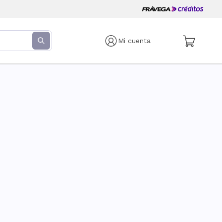
Mi cuenta
s