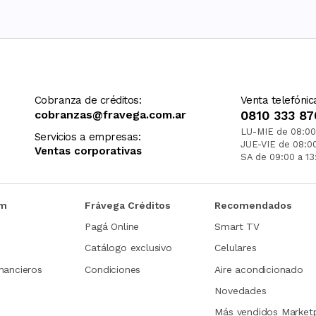
Cobranza de créditos:
Venta telefónic
cobranzas@fravega.com.ar
0810 333 87
LU-MIE de 08:00
Servicios a empresas:
JUE-VIE de 08:0
Ventas corporativas
SA de 09:00 a 13
om
Frávega Créditos
Recomendados
Pagá Online
Smart TV
Catálogo exclusivo
Celulares
nancieros
Condiciones
Aire acondicionado
Novedades
Más vendidos Market