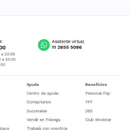
a:
Asistente virtual
00
11 2855 5086
 a 23:59
0 a 20:00
:00
Ayuda
Beneficios
Centro de ayuda
Personal Pay
Contactanos
YPF
Sucursales
365
Vendé en Frávega
Club Movistar
place
Trabajá con nosotros