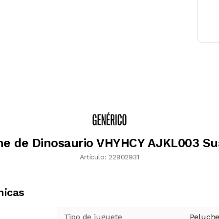
he de Dinosaurio VHYHCY AJKL003 Su
Artículo:
22902931
nicas
Tipo de juguete
Peluch