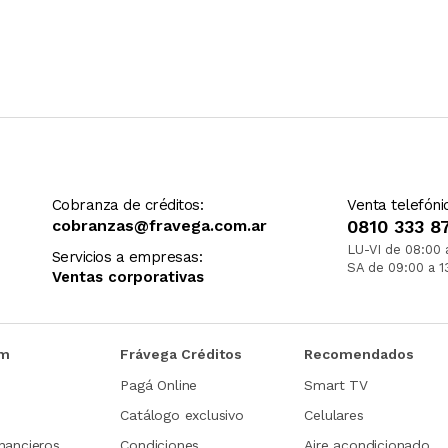
Cobranza de créditos:
Venta telefóni
cobranzas@fravega.com.ar
0810 333 8
LU-VI de 08:00 
Servicios a empresas:
SA de 09:00 a 1
Ventas corporativas
om
Frávega Créditos
Recomendados
Pagá Online
Smart TV
Catálogo exclusivo
Celulares
nancieros
Condiciones
Aire acondicionado