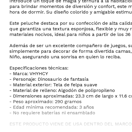
Introduce un toque de magia y ternura a la habitac
para brindar momentos de diversión y confort, este m
hora de dormir. Su diseño colorido y amigable estimula
Este peluche destaca por su confección de alta calid
que garantiza una textura esponjosa, flexible y muy 
materiales nocivos, ideal para niños a partir de los 3
Además de ser un excelente compañero de juegos, su
simplemente para decorar de forma divertida camas, s
Niño, asegurando una sonrisa en quien lo reciba.
Especificaciones técnicas:
- Marca: VHYHCY
- Personaje: Dinosaurio de fantasía
- Material exterior: Tela de felpa suave
- Material de relleno: Algodón de polipropileno
- Dimensiones aproximadas: 23.3 cm de largo x 11.6 
- Peso aproximado: 290 gramos
- Edad mínima recomendada: 3 años
- No requiere baterías ni ensamblado
ESTE PRODUCTO VIENE DE USA DENTRO DEL MARCO 