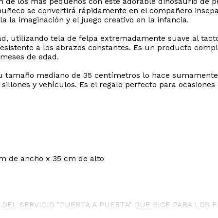
ión de los más pequeños con este adorable dinosaurio de
uñeco se convertirá rápidamente en el compañero insepara
 la imaginación y el juego creativo en la infancia.
ad, utilizando tela de felpa extremadamente suave al tac
resistente a los abrazos constantes. Es un producto compl
6 meses de edad.
 tamaño mediano de 35 centímetros lo hace sumamente pr
illones y vehículos. Es el regalo perfecto para ocasione
cm de ancho x 35 cm de alto
DEL SERVICIO "PUERTA A PUERTA" QUE RIGE PARA LOS 