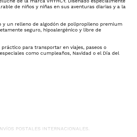
 peluche de la marca VHYHCY. Diseñado especialmente
ble de niños y niñas en sus aventuras diarias y a la
to y un relleno de algodón de polipropileno premium
etamente seguro, hipoalergénico y libre de
áctico para transportar en viajes, paseos o
s especiales como cumpleaños, Navidad o el Día del
ENVíOS POSTALES INTERNACIONALES.