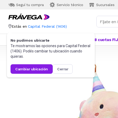
Seguí tu compra
Servicio técnico
Sucursales
Estás en
Capital Federal
(
1406
)
Categorías
Más Vendidos
Ofertas
18 cuotas FI
No pudimos ubicarte
Te mostramos las opciones para
Capital Federal
(
1406
). Podés cambiar tu ubicación cuando
Frávega
Juguetes y Juegos
Peluches y Muñecos
quieras.
cambiar ubicación
cerrar