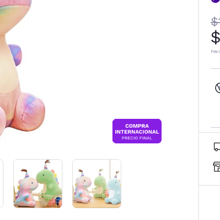
$
$
Prec