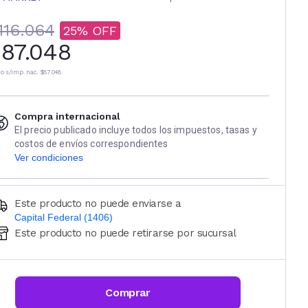
116.064
25
87.048
io s/imp. nac.
$87.048
Compra internacional
El precio publicado incluye todos los impuestos, tasas y
costos de envíos correspondientes
Ver condiciones
Este producto no puede enviarse a
Capital Federal (1406)
Este producto no puede retirarse por sucursal
Ingresá código postal (sólo números)
CALCULAR
Comprar