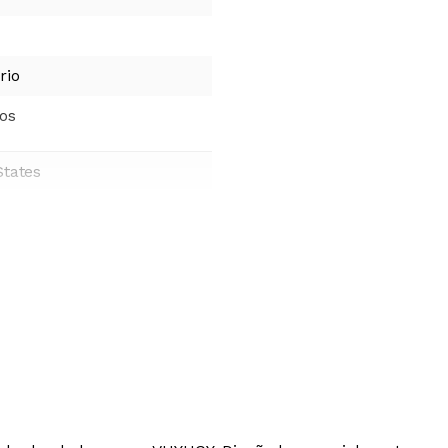
rio
ños
States