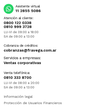
ESTE PRODUCTO VIENE DE USA DENTRO DEL
Asistente virtual
MARCO DEL SERVICIO "PUERTA A PUERTA" QUE
11 2855 5086
RIGE PARA LOS ENVíOS POSTALES
INTERNACIONALES.
Atención al cliente:
0800 122 0338
RECIBIRA EL PRODUCTO ENTRE 10 Y 12 DIAS
0810 999 3728
DESPUES DE SU COMPRA.
LU-VI de 09:00 a 18:00
SA de 09:00 a 13:00
Cobranza de créditos:
cobranzas@fravega.com.ar
Servicios a empresas:
Ventas corporativas
Venta telefónica:
0810 333 8700
LU-VI de 08:00 a 20:00
SA de 09:00 a 13:00
Información legal
Protección de Usuarios Financieros