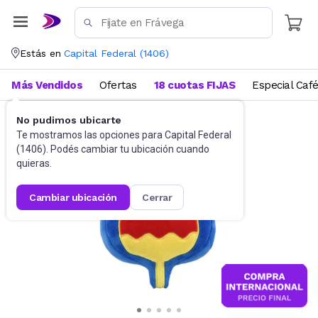
Estás en
Capital Federal
(
1406
)
Más Vendidos
Ofertas
18 cuotas FIJAS
Especial Caf
No pudimos ubicarte
Juguetes y Juegos
Peluches y Muñecos
Te mostramos las opciones para
Capital Federal
(
1406
). Podés cambiar tu ubicación cuando
quieras.
cambiar ubicación
cerrar