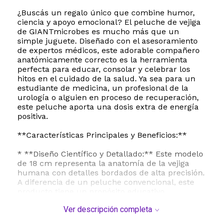
¿Buscás un regalo único que combine humor,
ciencia y apoyo emocional? El peluche de vejiga
de GIANTmicrobes es mucho más que un
simple juguete. Diseñado con el asesoramiento
de expertos médicos, este adorable compañero
anatómicamente correcto es la herramienta
perfecta para educar, consolar y celebrar los
hitos en el cuidado de la salud. Ya sea para un
estudiante de medicina, un profesional de la
urología o alguien en proceso de recuperación,
este peluche aporta una dosis extra de energía
positiva.
**Características Principales y Beneficios:**
* **Diseño Científico y Detallado:** Este modelo
de 18 cm representa la anatomía de la vejiga
humana con detalles bordados de alta precisión.
A diferencia de un peluche convencional, este
producto tiene un propósito educativo,
ayudando a visualizar el cuerpo humano de
Ver descripción completa
forma amigable y accesible.
* **Apoyo Emocional en la Recuperación:** Es