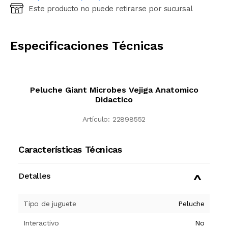
Este producto no puede retirarse por sucursal
Ingresá código postal (sólo números)
CALCULAR
Especificaciones Técnicas
Peluche Giant Microbes Vejiga Anatomico
Didactico
Artículo:
22898552
Características Técnicas
Detalles
Tipo de juguete
Peluche
Interactivo
No