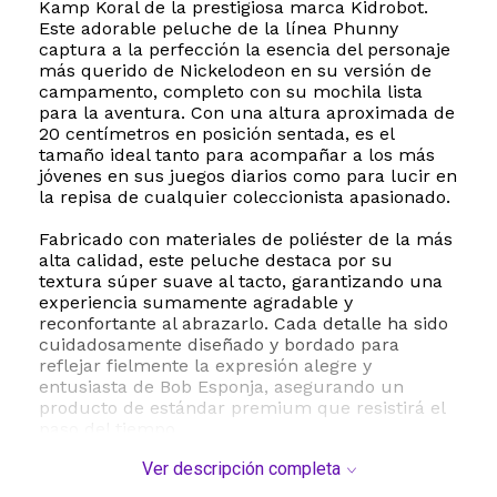
Kamp Koral de la prestigiosa marca Kidrobot.
Este adorable peluche de la línea Phunny
captura a la perfección la esencia del personaje
más querido de Nickelodeon en su versión de
campamento, completo con su mochila lista
para la aventura. Con una altura aproximada de
20 centímetros en posición sentada, es el
tamaño ideal tanto para acompañar a los más
jóvenes en sus juegos diarios como para lucir en
la repisa de cualquier coleccionista apasionado.
Fabricado con materiales de poliéster de la más
alta calidad, este peluche destaca por su
textura súper suave al tacto, garantizando una
experiencia sumamente agradable y
reconfortante al abrazarlo. Cada detalle ha sido
cuidadosamente diseñado y bordado para
reflejar fielmente la expresión alegre y
entusiasta de Bob Esponja, asegurando un
producto de estándar premium que resistirá el
paso del tiempo.
Ver descripción completa
Este artículo es un producto oficial de
Nickelodeon creado en colaboración directa con