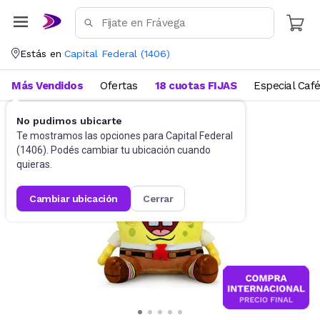
Estás en
Capital Federal
(
1406
)
Más Vendidos
Ofertas
18 cuotas FIJAS
Especial Caf
No pudimos ubicarte
Juguetes y Juegos
Peluches y Muñecos
Te mostramos las opciones para
Capital Federal
(
1406
). Podés cambiar tu ubicación cuando
quieras.
cambiar ubicación
cerrar