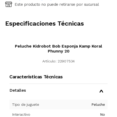
Este producto no puede retirarse por sucursal
Ingresá código postal (sólo números)
CALCULAR
Especificaciones Técnicas
Peluche Kidrobot Bob Esponja Kamp Koral
Phunny 20
Artículo:
22907534
Características Técnicas
Detalles
Tipo de juguete
Peluche
Interactivo
No