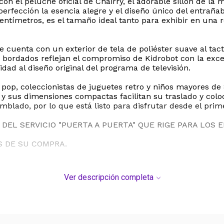
on el peluche oficial de Chairry, el adorable sillón de la 
 perfección la esencia alegre y el diseño único del entr
centímetros, es el tamaño ideal tanto para exhibir en u
he cuenta con un exterior de tela de poliéster suave al t
 bordados reflejan el compromiso de Kidrobot con la exce
lidad al diseño original del programa de televisión.
 pop, coleccionistas de juguetes retro y niños mayores de
 y sus dimensiones compactas facilitan su traslado y colo
amblado, por lo que está listo para disfrutar desde el pr
DEL SERVICIO "PUERTA A PUERTA" QUE RIGE PARA LOS 
S DE SU COMPRA.
Ver descripción completa