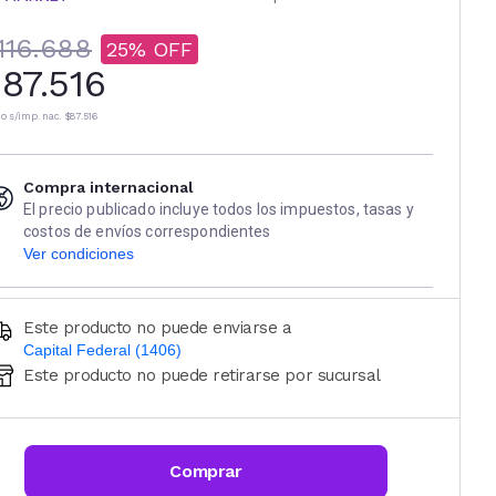
116.688
25
87.516
io s/imp. nac.
$87.516
Compra internacional
El precio publicado incluye todos los impuestos, tasas y
costos de envíos correspondientes
Ver condiciones
Este producto no puede enviarse a
Capital Federal (1406)
Este producto no puede retirarse por sucursal
Ingresá código postal (sólo números)
CALCULAR
Comprar