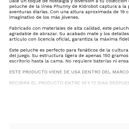
Dale un toque de nostalgia y diversión a tu colección c
peluche de la línea Phunny de Kidrobot captura a la
aventuras diarias. Con una altura aproximada de 19 
imaginativo de los más jóvenes.
Fabricado con materiales de alta calidad, este peluc
agradable de abrazar. Su acabado mate y los detalles
artículo con licencia oficial, garantiza la máxima fide
Este peluche es perfecto para fanáticos de la cultura
del juego. Su estructura ligera de apenas 150 gramos
escritorio hasta la cama. No requiere baterías ni ens
ESTE PRODUCTO VIENE DE USA DENTRO DEL MARCO 
RECIBIRA EL PRODUCTO ENTRE 10 Y 12 DIAS DESPUE