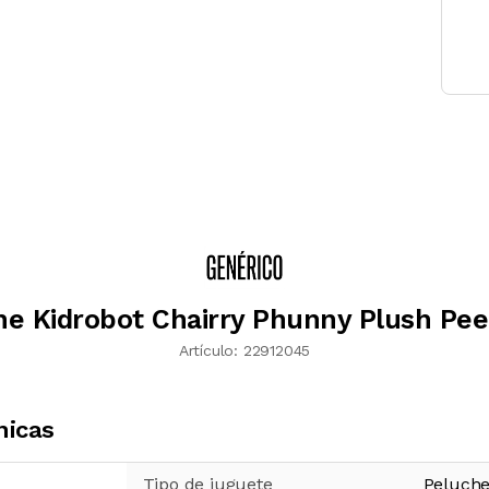
he Kidrobot Chairry Phunny Plush Pe
Artículo:
22912045
nicas
Tipo de juguete
Peluch