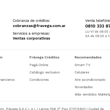
Cobranza de créditos:
Venta telefóni
cobranzas@fravega.com.ar
0810 333 8
LU-VI de 08:00 
Servicios a empresas:
SA de 09:00 a 1
Ventas corporativas
om
Frávega Créditos
Recomendados
Pagá Online
Smart TV
Catálogo exclusivo
Celulares
nancieros
Condiciones
Aire acondicionado
Novedades
Más vendidos Market
com.
Frávega S.A.C.I. e I. | Larrea 1106 2° Piso (C1117ABH) | Ciudad de