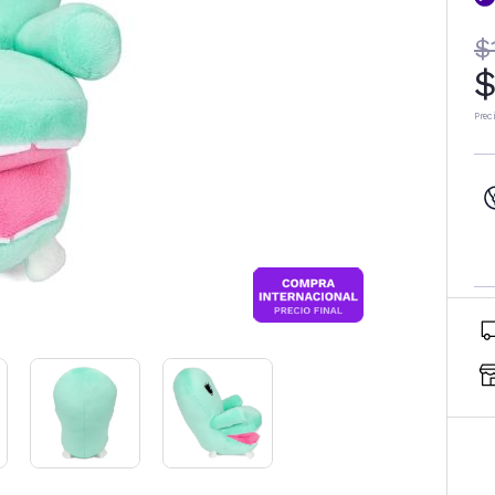
$
$
Prec