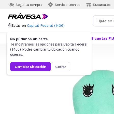
Seguí tu compra
Servicio técnico
Sucursales
Estás en
Capital Federal
(
1406
)
Categorías
Más Vendidos
Ofertas
18 cuotas FI
No pudimos ubicarte
Te mostramos las opciones para
Capital Federal
(
1406
). Podés cambiar tu ubicación cuando
Frávega
Juguetes y Juegos
Peluches y Muñecos
quieras.
cambiar ubicación
cerrar