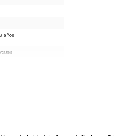
8 años
States