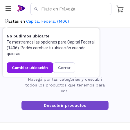
Estás en
Capital Federal
(
1406
)
No pudimos ubicarte
Te mostramos las opciones para
Capital Federal
(
1406
). Podés cambiar tu ubicación cuando
quieras.
cambiar ubicación
cerrar
La página no existe
Navegá por las categorías y descubrí
todos los productos que tenemos para
vos.
Descubrir productos