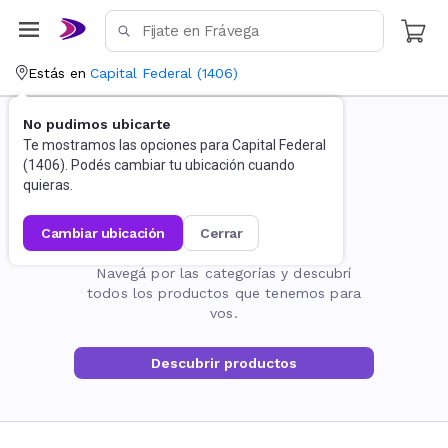
Estás en
Capital Federal
(
1406
)
No pudimos ubicarte
Te mostramos las opciones para
Capital Federal
(
1406
). Podés cambiar tu ubicación cuando
quieras.
cambiar ubicación
cerrar
La página no existe
Navegá por las categorías y descubrí
todos los productos que tenemos para
vos.
Descubrir productos