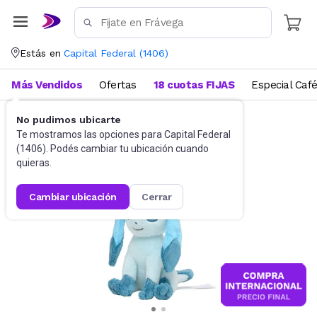
Estás en
Capital Federal
(
1406
)
Más Vendidos
Ofertas
18 cuotas FIJAS
Especial Caf
No pudimos ubicarte
Juguetes y Juegos
Peluches y Muñecos
Te mostramos las opciones para
Capital Federal
(
1406
). Podés cambiar tu ubicación cuando
quieras.
cambiar ubicación
cerrar