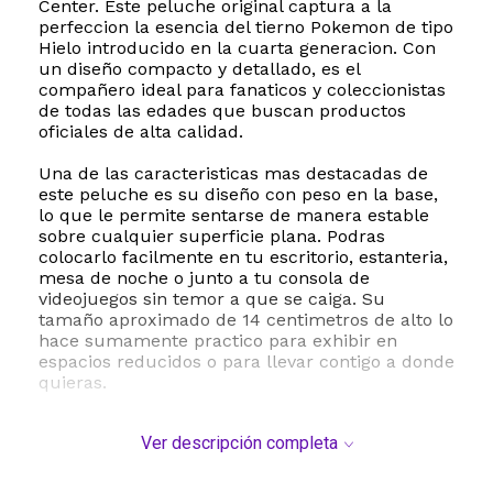
Center. Este peluche original captura a la
perfeccion la esencia del tierno Pokemon de tipo
Hielo introducido en la cuarta generacion. Con
un diseño compacto y detallado, es el
compañero ideal para fanaticos y coleccionistas
de todas las edades que buscan productos
oficiales de alta calidad.
Una de las caracteristicas mas destacadas de
este peluche es su diseño con peso en la base,
lo que le permite sentarse de manera estable
sobre cualquier superficie plana. Podras
colocarlo facilmente en tu escritorio, estanteria,
mesa de noche o junto a tu consola de
videojuegos sin temor a que se caiga. Su
tamaño aproximado de 14 centimetros de alto lo
hace sumamente practico para exhibir en
espacios reducidos o para llevar contigo a donde
quieras.
Esta fabricado con materiales de primera
Ver descripción completa
calidad, utilizando poliester suave en el exterior
y un relleno de espuma de poliuretano que le
otorga una textura agradable al tacto y una gran