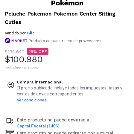
Pokémon
Peluche Pokemon Pokemon Center Sitting
Cuties
Glic
Vendido por
Producto de nuestra red de proveedores
$134.640
25
$100.980
Precio s/imp. nac.
$100.980
Compra internacional
El precio publicado incluye todos los impuestos, tasas y
costos de envíos correspondientes
Ver condiciones
Este producto no puede enviarse a
Capital Federal (1406)
Este producto no puede retirarse por sucursal
Ingresá código postal (sólo números)