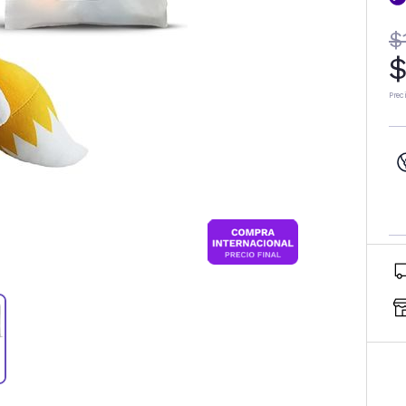
$
$
Prec