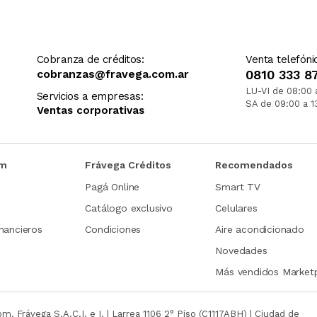
Cobranza de créditos:
Venta telefóni
cobranzas@fravega.com.ar
0810 333 8
LU-VI de 08:00 
Servicios a empresas:
SA de 09:00 a 1
Ventas corporativas
om
Frávega Créditos
Recomendados
Pagá Online
Smart TV
Catálogo exclusivo
Celulares
nancieros
Condiciones
Aire acondicionado
Novedades
Más vendidos Market
com.
Frávega S.A.C.I. e I. | Larrea 1106 2° Piso (C1117ABH) | Ciudad de