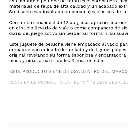
Este adorable peluche de raton es el companero idea
materiales de felpa de alta calidad y un acabado ext
Su diseno esta inspirado en personajes clasicos de la 
Con un tamano ideal de 12 pulgadas aproximadamente 2
en el suelo llevarlo de viaje o como companero de sie
diario del juego activo sin perder su forma ni su suav
Este juguete de peluche viene empacado al vacio para
empaque con cuidado de un lado y de ligeros golpes 
original revelando su forma esponjosa y encantadora 
ninos y ninas a partir de los 3 anos de edad
ESTE PRODUCTO VIENE DE USA DENTRO DEL MARCO 
RECIBIRA EL PRODUCTO ENTRE 10 Y 12 DIAS DESPUE