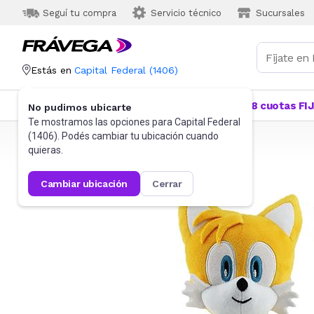
Seguí tu compra
Servicio técnico
Sucursales
Estás en
Capital Federal
(
1406
)
Categorías
Más Vendidos
Ofertas
18 cuotas FI
No pudimos ubicarte
Te mostramos las opciones para
Capital Federal
(
1406
). Podés cambiar tu ubicación cuando
Frávega
Juguetes y Juegos
Peluches y Muñecos
quieras.
cambiar ubicación
cerrar