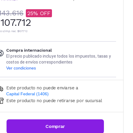
143.616
25
107.712
io s/imp. nac.
$107.712
Compra internacional
El precio publicado incluye todos los impuestos, tasas y
costos de envíos correspondientes
Ver condiciones
Este producto no puede enviarse a
Capital Federal (1406)
Este producto no puede retirarse por sucursal
Ingresá código postal (sólo números)
CALCULAR
Comprar