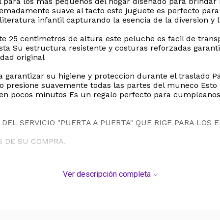
l para los mas pequenos del hogar disenado para brindar 
remadamente suave al tacto este juguete es perfecto para 
literatura infantil capturando la esencia de la diversion y 
5 centimetros de altura este peluche es facil de transpo
sta Su estructura resistente y costuras reforzadas garant
idad original
 garantizar su higiene y proteccion durante el traslado 
o presione suavemente todas las partes del muneco Esto 
en pocos minutos Es un regalo perfecto para cumpleanos fi
DEL SERVICIO "PUERTA A PUERTA" QUE RIGE PARA LOS 
S DE SU COMPRA.
Ver descripción completa