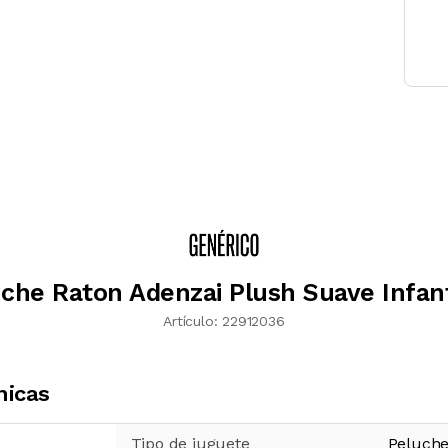
che Raton Adenzai Plush Suave Infant
Artículo:
22912036
nicas
Tipo de juguete
Peluch