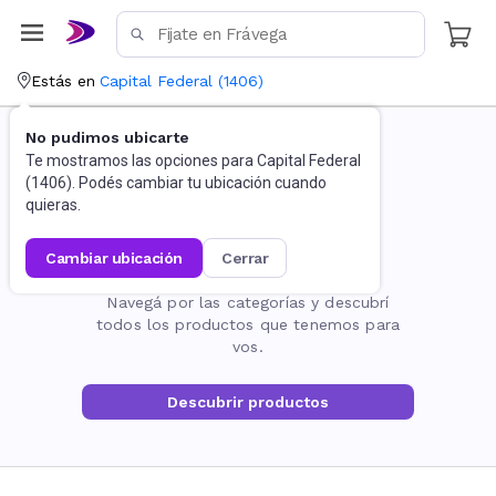
Estás en
Capital Federal
(
1406
)
No pudimos ubicarte
Te mostramos las opciones para
Capital Federal
(
1406
). Podés cambiar tu ubicación cuando
quieras.
cambiar ubicación
cerrar
La página no existe
Navegá por las categorías y descubrí
todos los productos que tenemos para
vos.
Descubrir productos