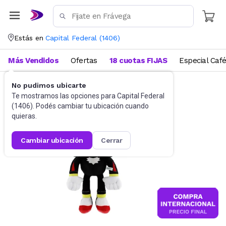
Estás en
Capital Federal
(
1406
)
Más Vendidos
Ofertas
18 cuotas FIJAS
Especial Caf
No pudimos ubicarte
Juguetes y Juegos
Peluches y Muñecos
Te mostramos las opciones para
Capital Federal
(
1406
). Podés cambiar tu ubicación cuando
quieras.
cambiar ubicación
cerrar