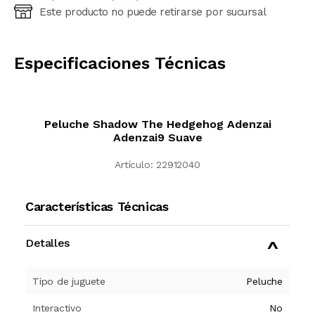
Este producto no puede retirarse por sucursal
Ingresá código postal (sólo números)
CALCULAR
Especificaciones Técnicas
Peluche Shadow The Hedgehog Adenzai
Adenzai9 Suave
Artículo:
22912040
Características Técnicas
Detalles
Tipo de juguete
Peluche
Interactivo
No