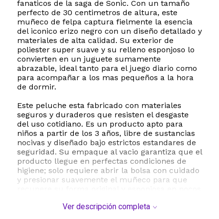
fanaticos de la saga de Sonic. Con un tamaño
perfecto de 30 centimetros de altura, este
muñeco de felpa captura fielmente la esencia
del iconico erizo negro con un diseño detallado y
materiales de alta calidad. Su exterior de
poliester super suave y su relleno esponjoso lo
convierten en un juguete sumamente
abrazable, ideal tanto para el juego diario como
para acompañar a los mas pequeños a la hora
de dormir.
Este peluche esta fabricado con materiales
seguros y duraderos que resisten el desgaste
del uso cotidiano. Es un producto apto para
niños a partir de los 3 años, libre de sustancias
nocivas y diseñado bajo estrictos estandares de
seguridad. Su empaque al vacio garantiza que el
producto llegue en perfectas condiciones de
higiene; solo requiere abrir la bolsa con cuidado
y presionar suavemente el muñeco para que
recupere su forma original y esponjosa en pocos
minutos.
Ver descripción completa
Ya sea para recrear las aventuras mas