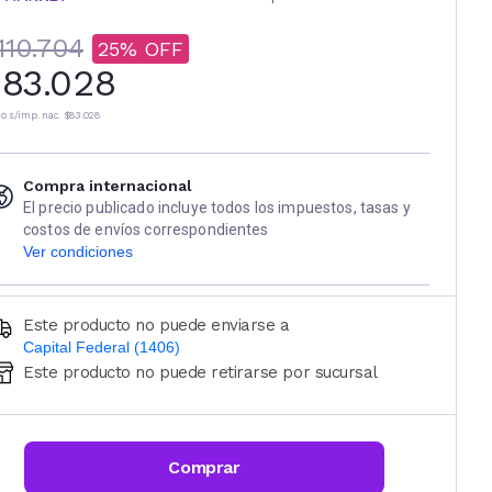
110.704
25
83.028
io s/imp. nac.
$83.028
Compra internacional
El precio publicado incluye todos los impuestos, tasas y
costos de envíos correspondientes
Ver condiciones
Este producto no puede enviarse a
Capital Federal (1406)
Este producto no puede retirarse por sucursal
Ingresá código postal (sólo números)
CALCULAR
Comprar