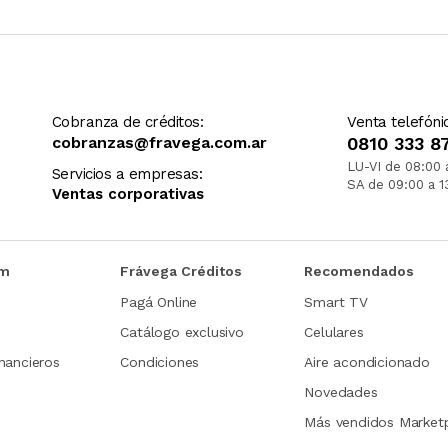
Cobranza de créditos:
Venta telefóni
cobranzas@fravega.com.ar
0810 333 8
LU-VI de 08:00 
Servicios a empresas:
SA de 09:00 a 1
Ventas corporativas
om
Frávega Créditos
Recomendados
Pagá Online
Smart TV
Catálogo exclusivo
Celulares
nancieros
Condiciones
Aire acondicionado
Novedades
Más vendidos Market