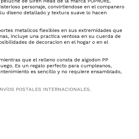
le peluche de Siren Head de la marca POPRORE.
isterioso personaje, convirtiendose en el companero
Su diseno detallado y textura suave lo hacen
portes metalicos flexibles en sus extremidades que
emas, incluye una practica ventosa en su cuerda de
osibilidades de decoracion en el hogar o en el
 mientras que el relleno consta de algodon PP
juego. Es un regalo perfecto para cumpleanos,
antenimiento es sencillo y no requiere ensamblado,
ENVíOS POSTALES INTERNACIONALES.