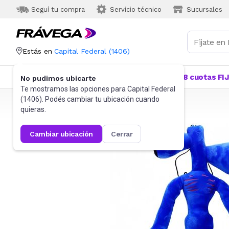
Seguí tu compra
Servicio técnico
Sucursales
Estás en
Capital Federal
(
1406
)
Categorías
Más Vendidos
Ofertas
18 cuotas FI
No pudimos ubicarte
Te mostramos las opciones para
Capital Federal
(
1406
). Podés cambiar tu ubicación cuando
Frávega
Juguetes y Juegos
Peluches y Muñecos
quieras.
cambiar ubicación
cerrar