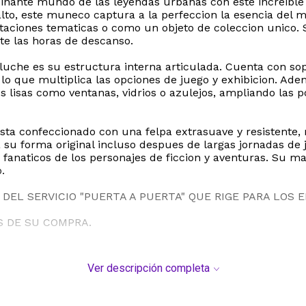
scinante mundo de las leyendas urbanas con este increib
to, este muneco captura a la perfeccion la esencia del m
itaciones tematicas o como un objeto de coleccion unico. 
te las horas de descanso.
luche es su estructura interna articulada. Cuenta con so
 lo que multiplica las opciones de juego y exhibicion. Ad
s lisas como ventanas, vidrios o azulejos, ampliando las p
 esta confeccionado con una felpa extrasuave y resistente,
u forma original incluso despues de largas jornadas de 
 fanaticos de los personajes de ficcion y aventuras. Su m
.
DEL SERVICIO "PUERTA A PUERTA" QUE RIGE PARA LOS 
S DE SU COMPRA.
Ver descripción completa