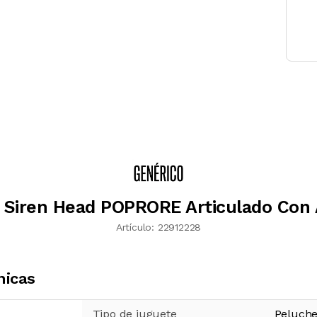
 Siren Head POPRORE Articulado Con
Artículo:
22912228
nicas
Tipo de juguete
Peluch