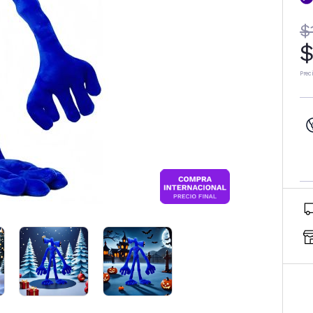
$
$
Prec