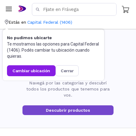
Estás en
Capital Federal
(
1406
)
No pudimos ubicarte
Te mostramos las opciones para
Capital Federal
(
1406
). Podés cambiar tu ubicación cuando
quieras.
cambiar ubicación
cerrar
La página no existe
Navegá por las categorías y descubrí
todos los productos que tenemos para
vos.
Descubrir productos