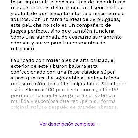
felpa captura la esencia de una de las criaturas
más fascinantes del mar con un diseño realista
y detallado que encantará tanto a niños como a
adultos. Con un tamaño ideal de 39 pulgadas,
este peluche no solo es un compañero de
juegos perfecto, sino que también funciona
como una almohada de descanso sumamente
cómoda y suave para tus momentos de
relajación.
Fabricado con materiales de alta calidad, el
exterior de este tiburón ballena está
confeccionado con una felpa elástica súper
suave que resulta agradable al tacto y brinda
una sensación de calidez inigualable. Su interior
está relleno al 100 por ciento con algodón PP
premium, lo que le otorga una consistencia
mullida y esponjosa que recupera su forma
original incluso después de grandes abrazos.
Gracias a su avanzada tecnología de tejido de
doble capa, este peluche ofrece una durabilidad
Ver descripción completa
superior y resistencia ante el uso diario, evitando
deformaciones.