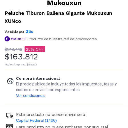
Mukouxun
Peluche Tiburon Ballena Gigante Mukouxun
XUNco
Glic
Vendido por
Producto de nuestra red de proveedores
$218.416
25
$163.812
Precio s/imp. nac.
$163.812
Compra internacional
El precio publicado incluye todos los impuestos, tasas y
costos de envíos correspondientes
Ver condiciones
Este producto no puede enviarse a
Capital Federal (1406)
Este producto no puede retirarse por sucursal
Ingresá código postal (sólo números)