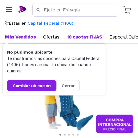
Estás en
Capital Federal
(
1406
)
Más Vendidos
Ofertas
18 cuotas FIJAS
Especial Caf
No pudimos ubicarte
Juguetes y Juegos
Peluches y Muñecos
Te mostramos las opciones para
Capital Federal
(
1406
). Podés cambiar tu ubicación cuando
quieras.
cambiar ubicación
cerrar