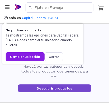
Estás en
Capital Federal
(
1406
)
No pudimos ubicarte
Te mostramos las opciones para
Capital Federal
(
1406
). Podés cambiar tu ubicación cuando
quieras.
cambiar ubicación
cerrar
La página no existe
Navegá por las categorías y descubrí
todos los productos que tenemos para
vos.
Descubrir productos