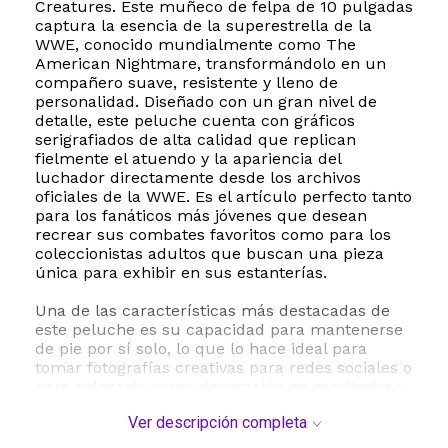
Creatures. Este muñeco de felpa de 10 pulgadas
captura la esencia de la superestrella de la
WWE, conocido mundialmente como The
American Nightmare, transformándolo en un
compañero suave, resistente y lleno de
personalidad. Diseñado con un gran nivel de
detalle, este peluche cuenta con gráficos
serigrafiados de alta calidad que replican
fielmente el atuendo y la apariencia del
luchador directamente desde los archivos
oficiales de la WWE. Es el artículo perfecto tanto
para los fanáticos más jóvenes que desean
recrear sus combates favoritos como para los
coleccionistas adultos que buscan una pieza
única para exhibir en sus estanterías.
Una de las características más destacadas de
este peluche es su capacidad para mantenerse
de pie por sí solo, lo que lo hace ideal para
tomar fotografías creativas para redes sociales o
para colocarlo como decoración en escritorios y
repisas. Fabricado por Uncanny Brands con
Ver descripción completa
materiales de poliéster de primera calidad,
ofrece una textura suave al tacto y una