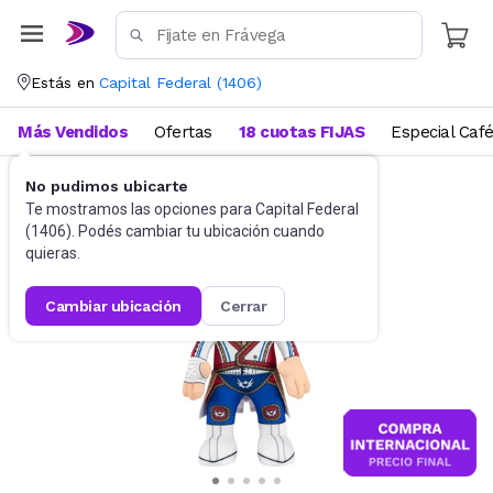
Estás en
Capital Federal
(
1406
)
Más Vendidos
Ofertas
18 cuotas FIJAS
Especial Caf
No pudimos ubicarte
Juguetes y Juegos
Peluches y Muñecos
Te mostramos las opciones para
Capital Federal
(
1406
). Podés cambiar tu ubicación cuando
quieras.
cambiar ubicación
cerrar