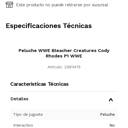
Este producto no puede retirarse por sucursal
Ingresá código postal (sólo números)
CALCULAR
Especificaciones Técnicas
Peluche WWE Bleacher Creatures Cody
Rhodes P1 WWE
Artículo:
22911475
Características Técnicas
Detalles
Tipo de juguete
Peluche
Interactivo
No