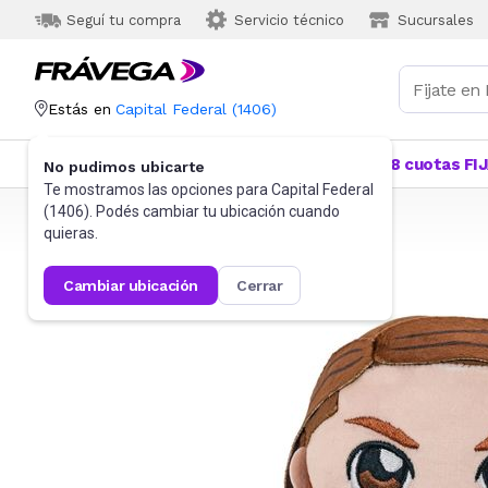
Seguí tu compra
Servicio técnico
Sucursales
Estás en
Capital Federal
(
1406
)
Categorías
Más Vendidos
Ofertas
18 cuotas FI
No pudimos ubicarte
Te mostramos las opciones para
Capital Federal
(
1406
). Podés cambiar tu ubicación cuando
Frávega
Juguetes y Juegos
Peluches y Muñecos
quieras.
cambiar ubicación
cerrar