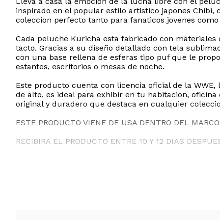
Lleva a casa la emocion de la lucha libre con el pel
inspirado en el popular estilo artistico japones Chibi
coleccion perfecto tanto para fanaticos jovenes como
Cada peluche Kuricha esta fabricado con materiales d
tacto. Gracias a su diseño detallado con tela sublima
con una base rellena de esferas tipo puf que le prop
estantes, escritorios o mesas de noche.
Este producto cuenta con licencia oficial de la WWE,
de alto, es ideal para exhibir en tu habitacion, oficin
original y duradero que destaca en cualquier coleccio
ESTE PRODUCTO VIENE DE USA DENTRO DEL MARCO 
RECIBIRA EL PRODUCTO ENTRE 10 Y 12 DIAS DESPUE