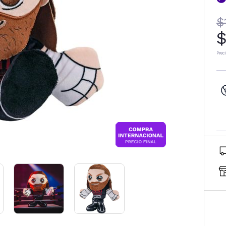
$
$
Prec