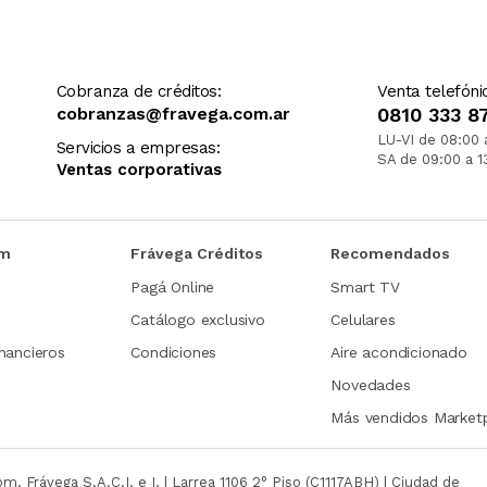
Cobranza de créditos:
Venta telefóni
cobranzas@fravega.com.ar
0810 333 8
LU-VI de 08:00 
Servicios a empresas:
SA de 09:00 a 1
Ventas corporativas
om
Frávega Créditos
Recomendados
Pagá Online
Smart TV
Catálogo exclusivo
Celulares
nancieros
Condiciones
Aire acondicionado
Novedades
Más vendidos Market
com.
Frávega S.A.C.I. e I. | Larrea 1106 2° Piso (C1117ABH) | Ciudad de