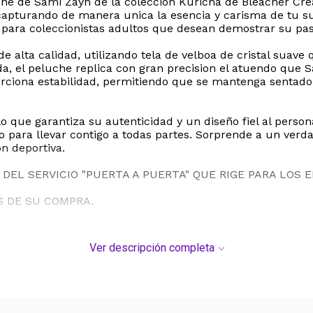
uche de Sami Zayn de la coleccion Kuricha de Bleacher Cre
, capturando de manera unica la esencia y carisma de tu su
 para coleccionistas adultos que desean demostrar su pas
e alta calidad, utilizando tela de velboa de cristal sua
da, el peluche replica con gran precision el atuendo que 
orciona estabilidad, permitiendo que se mantenga sentado
 lo que garantiza su autenticidad y un diseño fiel al per
a o para llevar contigo a todas partes. Sorprende a un verd
n deportiva.
DEL SERVICIO "PUERTA A PUERTA" QUE RIGE PARA LOS 
S DE SU COMPRA.
Ver descripción completa