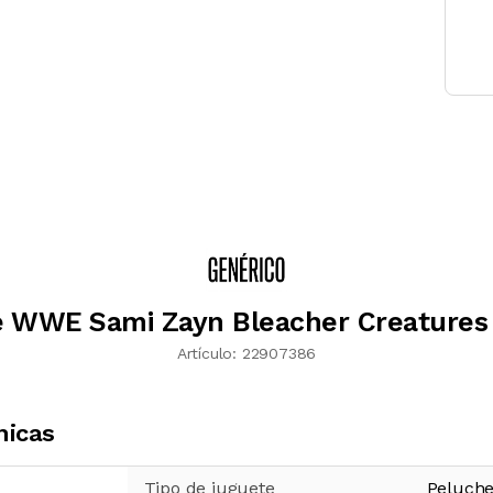
 WWE Sami Zayn Bleacher Creatures
Artículo:
22907386
nicas
Tipo de juguete
Peluch