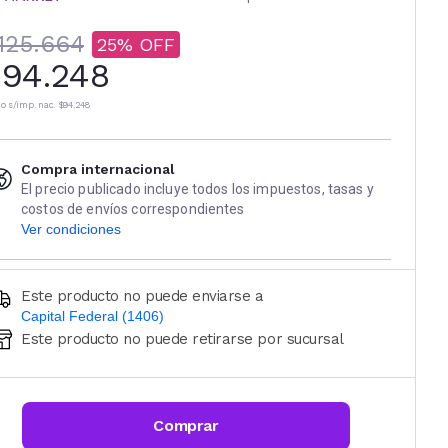
125.664
25
94.248
io s/imp. nac.
$94.248
Compra internacional
El precio publicado incluye todos los impuestos, tasas y
costos de envíos correspondientes
Ver condiciones
Este producto no puede enviarse a
Capital Federal (1406)
Este producto no puede retirarse por sucursal
Ingresá código postal (sólo números)
CALCULAR
Comprar