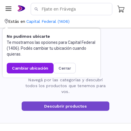
Estás en
Capital Federal
(
1406
)
No pudimos ubicarte
Te mostramos las opciones para
Capital Federal
(
1406
). Podés cambiar tu ubicación cuando
quieras.
cambiar ubicación
cerrar
La página no existe
Navegá por las categorías y descubrí
todos los productos que tenemos para
vos.
Descubrir productos